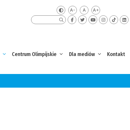
A-
A
A+
Zmień kontrast
Mniejsza czcionka
Domyślna czcionka
Większa czcion
Szukaj
Centrum Olimpijskie
Dla mediów
Kontakt