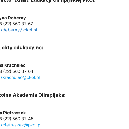
yna Deberny
48 (22) 560 37 67
:
kdeberny@pkol.pl
jekty edukacyjne:
a Krachulec
48 (22) 560 37 04
:
zkrachulec@pkol.pl
kolna Akademia Olimpijska:
na Pietraszek
48 (22) 560 37 45
:
kpietraszek@pkol.pl