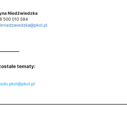
yna Niedźwiedzka
48 500 010 584
:
kniedzwiedzka@pkol.pl
zostałe tematy:
:
edu.pkol@pkol.pl