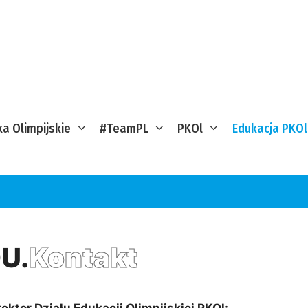
ka Olimpijskie
#TeamPL
PKOl
Edukacja PKOl
U.
Kontakt
ektor Działu Edukacji Olimpijskiej PKOl: