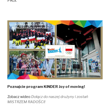
PKOl.
Poznajcie program KINDER Joy of moving!
Zobacz wideo
Dołącz do naszej drużyny i zostań
MISTRZEM RADOŚCI!