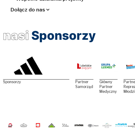
Dołącz do nas
nasi
Sponsorzy
Sponsorzy
Partner
Główny
Partne
Samorządowy
Partner
Reprez
Medyczny
Młodz