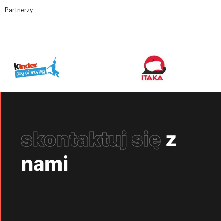
Partnerzy
skontaktuj się
z
nami