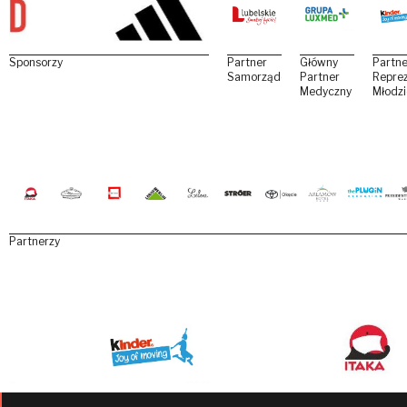
Sponsorzy
Partner
Główny
Partne
Samorządowy
Partner
Reprez
Medyczny
Młodz
Partnerzy