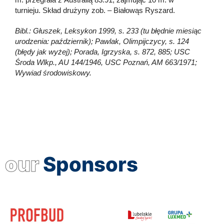
turnieju. Skład drużyny zob. – Białowąs Ryszard.
Bibl.: Głuszek, Leksykon 1999, s. 233 (tu błędnie miesiąc
urodzenia: październik); Pawlak, Olimpijczycy, s. 124
(błędy jak wyżej); Porada, Igrzyska, s. 872, 885; USC
Środa Wlkp., AU 144/1946, USC Poznań, AM 663/1971;
Wywiad środowiskowy.
our
Sponsors