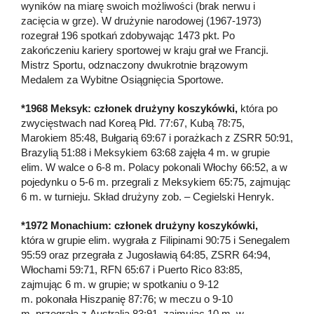
wyników na miarę swoich możliwości (brak nerwu i
zacięcia w grze). W drużynie narodowej (1967-1973)
rozegrał 196 spotkań zdobywając 1473 pkt. Po
zakończeniu kariery sportowej w kraju grał we Francji.
Mistrz Sportu, odznaczony dwukrotnie brązowym
Medalem za Wybitne Osiągnięcia Sportowe.
*1968 Meksyk: członek drużyny koszykówki,
która po
zwycięstwach nad Koreą Płd. 77:67, Kubą 78:75,
Marokiem 85:48, Bułgarią 69:67 i porażkach z ZSRR 50:91,
Brazylią 51:88 i Meksykiem 63:68 zajęła 4 m. w grupie
elim. W walce o 6-8 m. Polacy pokonali Włochy 66:52, a w
pojedynku o 5-6 m. przegrali z Meksykiem 65:75, zajmując
6 m. w turnieju. Skład drużyny zob. – Cegielski Henryk.
*1972 Monachium: członek drużyny koszykówki,
która w grupie elim. wygrała z Filipinami 90:75 i Senegalem
95:59 oraz przegrała z Jugosławią 64:85, ZSRR 64:94,
Włochami 59:71, RFN 65:67 i Puerto Rico 83:85,
zajmując 6 m. w grupie; w spotkaniu o 9-12
m. pokonała Hiszpanię 87:76; w meczu o 9-10
m. przegrała z Australią 83:91, zajmując 10 m. w