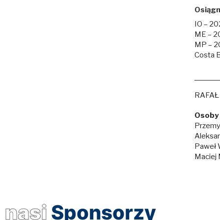
Osiągn
IO – 20
ME – 20
MP – 202
Costa B
RAFAŁ
Osoby 
Przemys
Aleksan
Paweł 
Maciej 
nasi
Sponsorzy