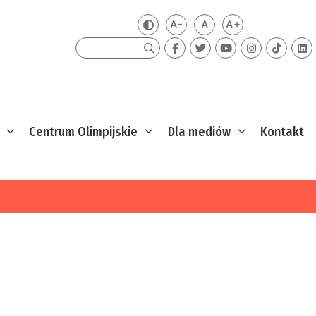
A-
A
A+
Zmień kontrast
Mniejsza czcionka
Domyślna czcionka
Większa czcion
Szukaj
Centrum Olimpijskie
Dla mediów
Kontakt