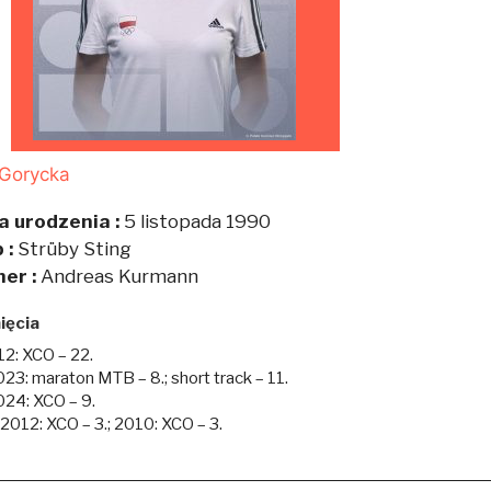
 Gorycka
a urodzenia :
5 listopada 1990
 :
Strüby Sting
ner :
Andreas Kurmann
ięcia
12: XCO – 22.
23: maraton MTB – 8.; short track – 11.
24: XCO – 9.
012: XCO – 3.; 2010: XCO – 3.