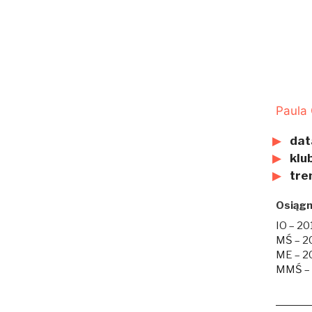
Paula
dat
klub
tre
Osiągn
IO – 20
MŚ – 20
ME – 20
MMŚ – 2