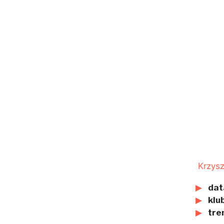
Krzysz
dat
klub
tre