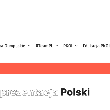
ka Olimpijskie
#TeamPL
PKOl
Edukacja PKOl
prezentacja
Polski