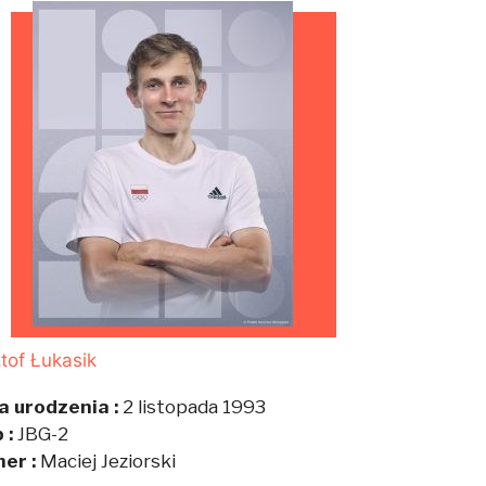
tof Łukasik
a urodzenia :
2 listopada 1993
 :
JBG-2
ner :
Maciej Jeziorski