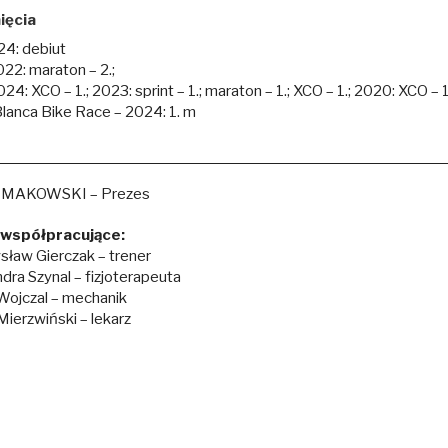
ięcia
24: debiut
22: maraton – 2.;
4: XCO – 1.; 2023: sprint – 1.; maraton – 1.; XCO – 1.; 2020: XCO – 1
lanca Bike Race – 2024: 1. m
 MAKOWSKI – Prezes
współpracujące:
ław Gierczak – trener
dra Szynal – fizjoterapeuta
Wojczal – mechanik
Mierzwiński – lekarz