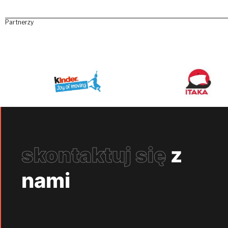
Partnerzy
skontaktuj się
z
nami