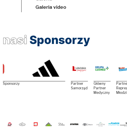
Galeria video
nasi
Sponsorzy
Sponsorzy
Partner
Główny
Partne
Samorządowy
Partner
Reprez
Medyczny
Młodz