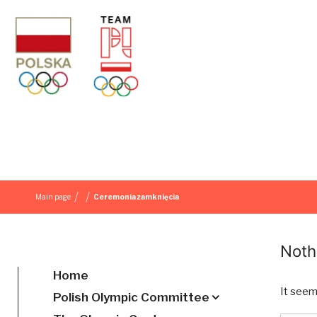
Skip to content
/
/
Main page
Ceremonia zamknięcia
Noth
Home
It seem
Polish Olympic Committee