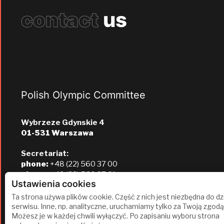
contact
us
Polish Olympic Committee
Wybrzeze Gdynskie 4
01-531 Warszawa
Secretariat:
phone:
+48 (22) 560 37 00
phone:
+48 (22) 560 37 01
Ustawienia cookies
e-mail:
pkol@pkol.pl
Ta strona używa plików cookie. Część z nich jest niezbędna do dz
serwisu. Inne, np. analityczne, uruchamiamy tylko za Twoją zgodą
Możesz je w każdej chwili wyłączyć. Po zapisaniu wyboru strona