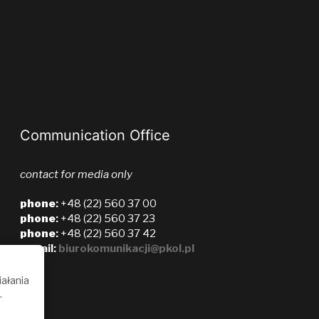
Communication Office
contact for media only
phone
:
+48 (22) 560 37 00
phone
:
+48 (22) 560 37 23
phone
:
+48 (22) 560 37 42
e-mail:
biurokomunikacji@pkol.pl
iałania
.