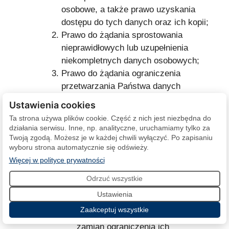
osobowe, a także prawo uzyskania
dostępu do tych danych oraz ich kopii;
Prawo do żądania sprostowania
nieprawidłowych lub uzupełnienia
niekompletnych danych osobowych;
Prawo do żądania ograniczenia
przetwarzania Państwa danych
osobowych, jeśli:
Ustawienia cookies
kwestionują Państwo prawidłowość
Ta strona używa plików cookie. Część z nich jest niezbędna do
Państwa danych osobowych
działania serwisu. Inne, np. analityczne, uruchamiamy tylko za
przetwarzanych przez PKOl – na
Twoją zgodą. Możesz je w każdej chwili wyłączyć. Po zapisaniu
wyboru strona automatycznie się odświeży.
okres pozwalający PKOl sprawdzić
(otwiera się w nowej karcie)
Więcej w polityce prywatności
prawidłowość tych danych;
przetwarzanie Państwa danych
Odrzuć wszystkie
osobowych jest niezgodne z
Ustawienia
prawem, ale sprzeciwiają się
Zaakceptuj wszystkie
Państwo ich usunięciu żądając w
zamian ograniczenia ich