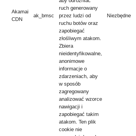
aby odróżniać
ruch generowany
Akamai
ak_bmsc
przez ludzi od
Niezbędne
CDN
ruchu botów oraz
zapobiegać
złośliwym atakom.
Zbiera
nieidentyfikowalne,
anonimowe
informacje o
zdarzeniach, aby
w sposób
zagregowany
analizować wzorce
nawigacji i
zapobiegać takim
atakom. Ten plik
cookie nie