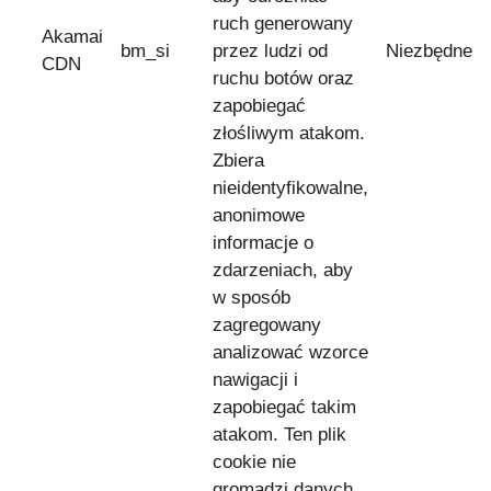
ruch generowany
Akamai
bm_si
przez ludzi od
Niezbędne
CDN
ruchu botów oraz
zapobiegać
złośliwym atakom.
Zbiera
nieidentyfikowalne,
anonimowe
informacje o
zdarzeniach, aby
w sposób
zagregowany
analizować wzorce
nawigacji i
zapobiegać takim
atakom. Ten plik
cookie nie
gromadzi danych