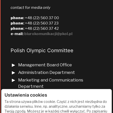
contact for media only
phone
:
+48 (22) 560 37 00
phone
:
+48 (22) 560 37 23
phone
:
+48 (22) 560 37 42
e-mail:
biurokomunikacji@pkol.pl
Polish Olympic Committee
Management Board Office
Administration Department
Marketing and Communications
Department
Olympic Education Department
Ustawienia cookies
Finance and Human Resources
Ta strona używa plików cookie. Część z nich jest niezbędna do
działania serwisu. Inne, np. analityczne, uruchamiamy tylko za
Department
Twoją zgodą. Możesz je w każdej chwili wyłączyć. Po zapisaniu