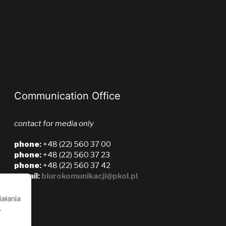
Communication Office
contact for media only
phone
:
+48 (22) 560 37 00
phone
:
+48 (22) 560 37 23
phone
:
+48 (22) 560 37 42
e-mail:
biurokomunikacji@pkol.pl
iałania
.