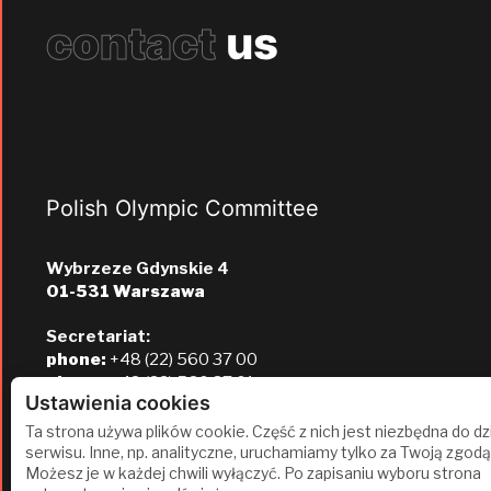
contact
us
Polish Olympic Committee
Wybrzeze Gdynskie 4
01-531 Warszawa
Secretariat:
phone:
+48 (22) 560 37 00
phone:
+48 (22) 560 37 01
Ustawienia cookies
e-mail:
pkol@pkol.pl
Ta strona używa plików cookie. Część z nich jest niezbędna do dz
serwisu. Inne, np. analityczne, uruchamiamy tylko za Twoją zgodą
Możesz je w każdej chwili wyłączyć. Po zapisaniu wyboru strona