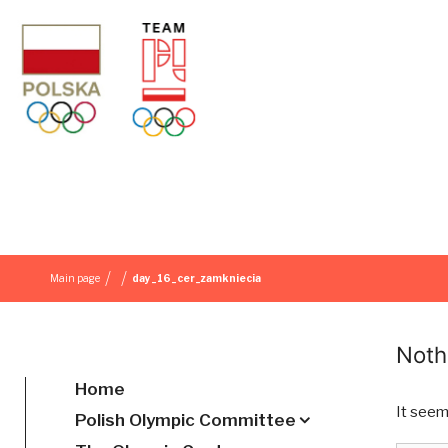
Skip to content
/
/
Main page
day_16_cer_zamkniecia
Noth
Home
It seem
Polish Olympic Committee