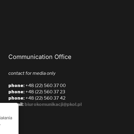
Communication Office
contact for media only
phone
:
+48 (22) 560 37 00
phone
:
+48 (22) 560 37 23
phone
:
+48 (22) 560 37 42
e-mail:
biurokomunikacji@pkol.pl
iałania
.