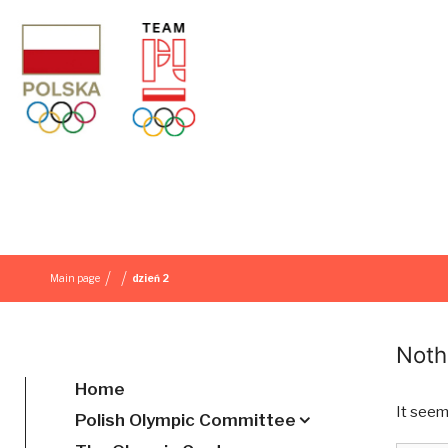
Skip to content
/
/
Main page
dzień 2
Noth
Home
It seem
Polish Olympic Committee