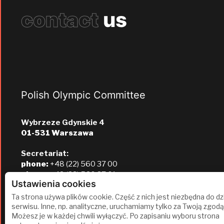
contact
us
Polish Olympic Committee
Wybrzeze Gdynskie 4
01-531 Warszawa
Secretariat:
phone:
+48 (22) 560 37 00
phone:
+48 (22) 560 37 01
Ustawienia cookies
e-mail:
pkol@pkol.pl
Ta strona używa plików cookie. Część z nich jest niezbędna do dz
serwisu. Inne, np. analityczne, uruchamiamy tylko za Twoją zgodą
Możesz je w każdej chwili wyłączyć. Po zapisaniu wyboru strona