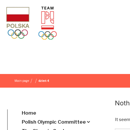
Skip to content
/
/
Main page
dzień 4
Noth
Home
It seem
Polish Olympic Committee