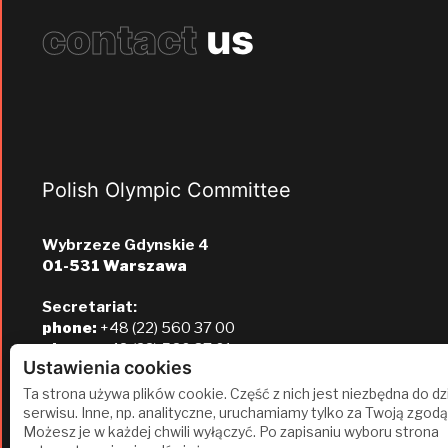
contact
us
Polish Olympic Committee
Wybrzeze Gdynskie 4
01-531 Warszawa
Secretariat:
phone:
+48 (22) 560 37 00
phone:
+48 (22) 560 37 01
Ustawienia cookies
e-mail:
pkol@pkol.pl
Ta strona używa plików cookie. Część z nich jest niezbędna do dz
serwisu. Inne, np. analityczne, uruchamiamy tylko za Twoją zgodą
Możesz je w każdej chwili wyłączyć. Po zapisaniu wyboru strona