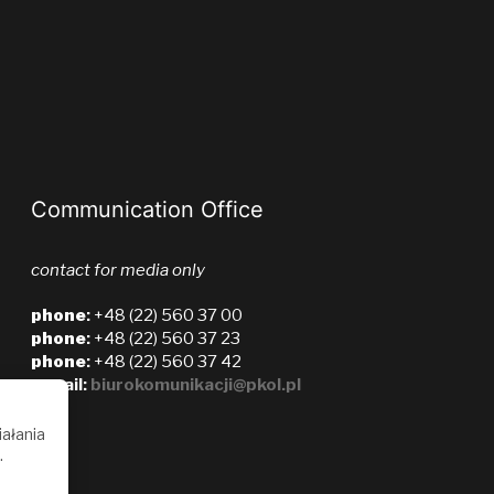
Communication Office
contact for media only
phone
:
+48 (22) 560 37 00
phone
:
+48 (22) 560 37 23
phone
:
+48 (22) 560 37 42
e-mail:
biurokomunikacji@pkol.pl
iałania
.