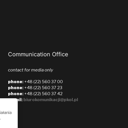
Communication Office
contact for media only
phone
:
+48 (22) 560 37 00
phone
:
+48 (22) 560 37 23
phone
:
+48 (22) 560 37 42
e-mail:
biurokomunikacji@pkol.pl
iałania
.