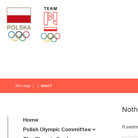
Skip to content
/
/
Main page
dzień 7
Noth
Home
It seem
Polish Olympic Committee