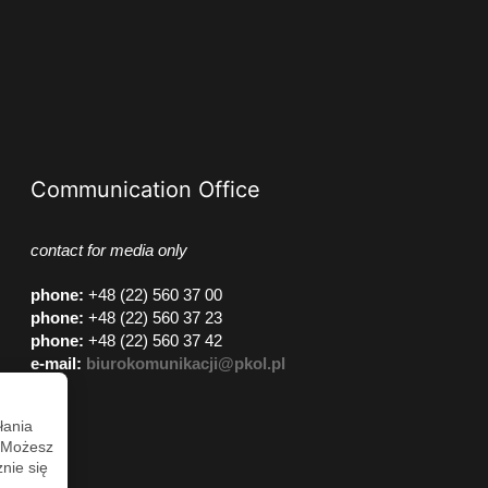
Communication Office
contact for media only
phone
:
+48 (22) 560 37 00
phone
:
+48 (22) 560 37 23
phone
:
+48 (22) 560 37 42
e-mail:
biurokomunikacji@pkol.pl
łania
. Możesz
nie się