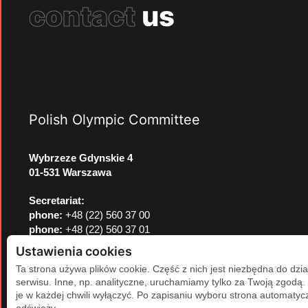
contact
us
Polish Olympic Committee
Wybrzeze Gdynskie 4
01-531 Warszawa
Secretariat:
phone:
+48 (22) 560 37 00
phone:
+48 (22) 560 37 01
e-mail:
pkol@pkol.pl
Ustawienia cookies
Ta strona używa plików cookie. Część z nich jest niezbędna do dzia
serwisu. Inne, np. analityczne, uruchamiamy tylko za Twoją zgodą
je w każdej chwili wyłączyć. Po zapisaniu wyboru strona automatycz