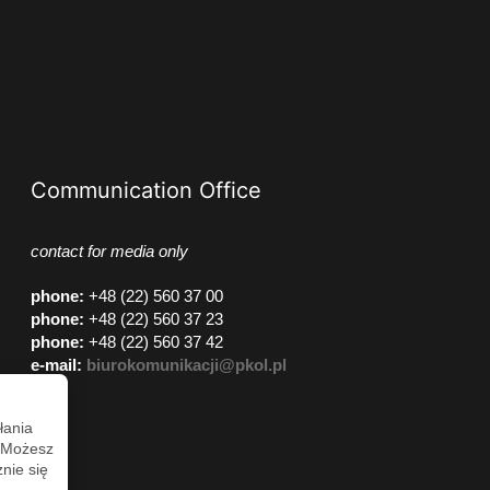
Communication Office
contact for media only
phone
:
+48 (22) 560 37 00
phone
:
+48 (22) 560 37 23
phone
:
+48 (22) 560 37 42
e-mail:
biurokomunikacji@pkol.pl
łania
. Możesz
nie się