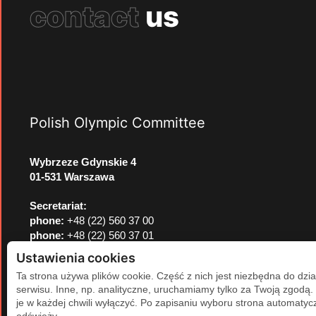
contact
us
Polish Olympic Committee
Wybrzeze Gdynskie 4
01-531 Warszawa
Secretariat:
phone:
+48 (22) 560 37 00
phone:
+48 (22) 560 37 01
e-mail:
pkol@pkol.pl
Ustawienia cookies
Ta strona używa plików cookie. Część z nich jest niezbędna do dzia
serwisu. Inne, np. analityczne, uruchamiamy tylko za Twoją zgodą
je w każdej chwili wyłączyć. Po zapisaniu wyboru strona automatycz