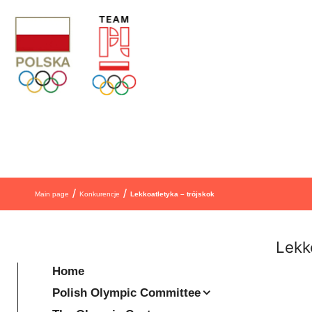
Skip to content
/
/
Main page
Konkurencje
Lekkoatletyka – trójskok
Lekk
Home
Polish Olympic Committee