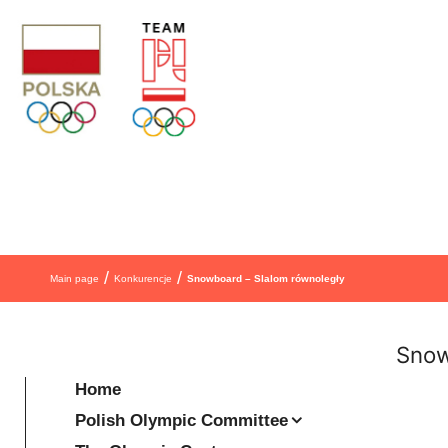
Skip to content
/
/
Main page
Konkurencje
Snowboard – Slalom równoległy
Snow
Home
Polish Olympic Committee