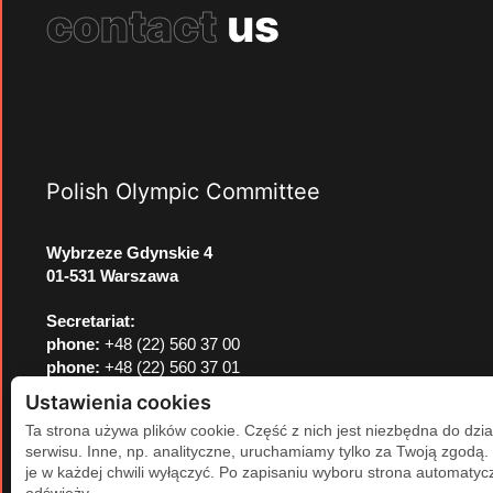
contact
us
Polish Olympic Committee
Wybrzeze Gdynskie 4
01-531 Warszawa
Secretariat:
phone:
+48 (22) 560 37 00
phone:
+48 (22) 560 37 01
e-mail:
pkol@pkol.pl
Ustawienia cookies
Ta strona używa plików cookie. Część z nich jest niezbędna do dzia
serwisu. Inne, np. analityczne, uruchamiamy tylko za Twoją zgodą
je w każdej chwili wyłączyć. Po zapisaniu wyboru strona automatycz