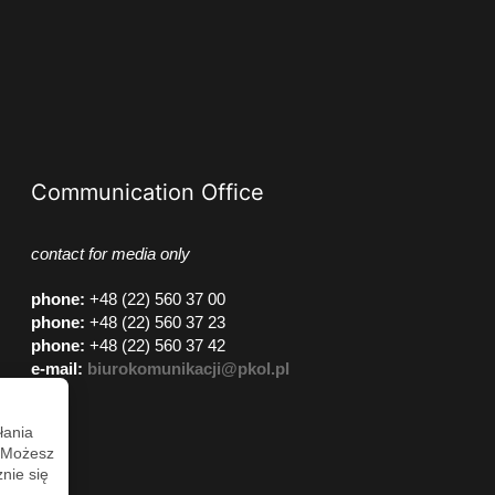
Communication Office
contact for media only
phone
:
+48 (22) 560 37 00
phone
:
+48 (22) 560 37 23
phone
:
+48 (22) 560 37 42
e-mail:
biurokomunikacji@pkol.pl
łania
. Możesz
nie się