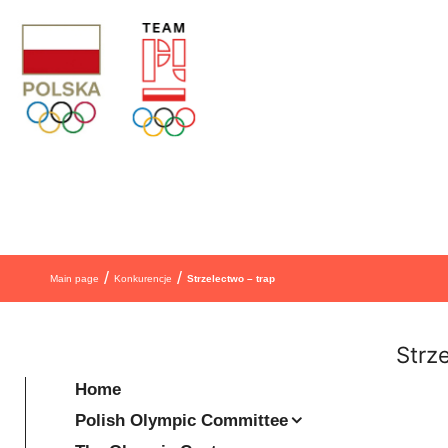
Skip to content
/
/
Main page
Konkurencje
Strzelectwo – trap
Strz
Home
Polish Olympic Committee