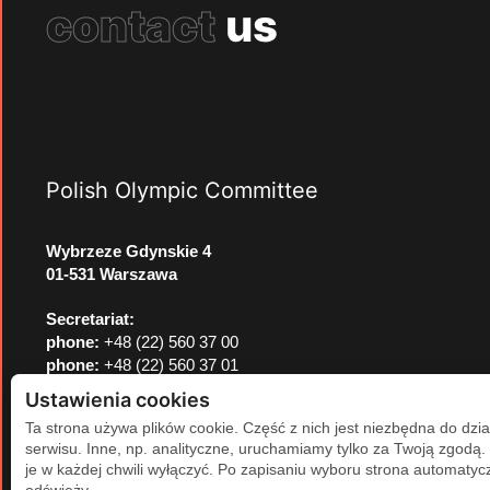
contact
us
Polish Olympic Committee
Wybrzeze Gdynskie 4
01-531 Warszawa
Secretariat:
phone:
+48 (22) 560 37 00
phone:
+48 (22) 560 37 01
e-mail:
pkol@pkol.pl
Ustawienia cookies
Ta strona używa plików cookie. Część z nich jest niezbędna do dzia
serwisu. Inne, np. analityczne, uruchamiamy tylko za Twoją zgodą
je w każdej chwili wyłączyć. Po zapisaniu wyboru strona automatycz