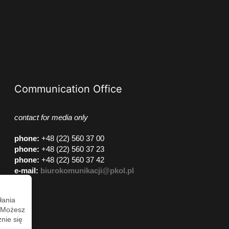
Communication Office
contact for media only
phone
:
+48 (22) 560 37 00
phone
:
+48 (22) 560 37 23
phone
:
+48 (22) 560 37 42
e-mail:
biurokomunikacji@pkol.pl
łania
. Możesz
nie się