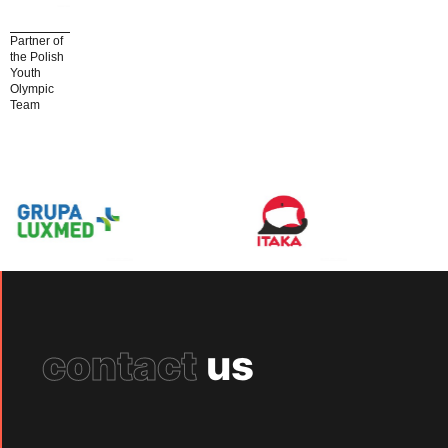
Partner of
the Polish
Youth
Olympic
Team
contact
us