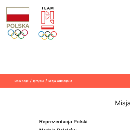
Skip to content
/
/
Main page
Igrzyska
Misja Olimpijska
Misj
Reprezentacja Polski