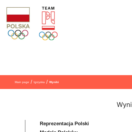
Skip to content
/
/
Main page
Igrzyska
Wyniki
Wyni
Reprezentacja Polski