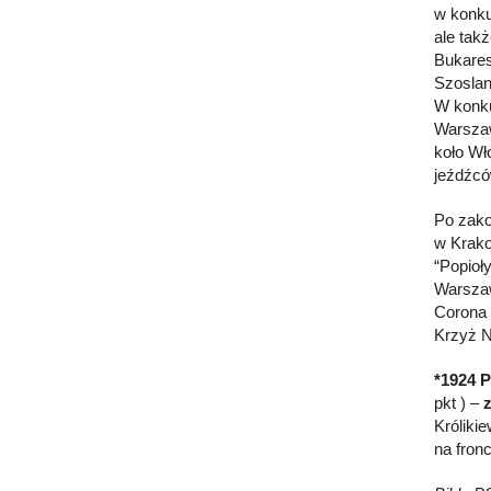
w konku
ale tak
Bukares
Szoslan
W konku
Warszaw
koło Wł
jeźdźcó
Po zako
w Krako
“Popioł
Warszaw
Corona 
Krzyż N
*1924 P
pkt ) –
Króliki
na fronc