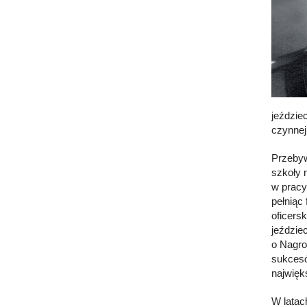
jeździe
czynnej
Przebyw
szkoły 
w pracy
pełniąc
oficers
jeździe
o Nagro
sukcesó
najwięks
W latac