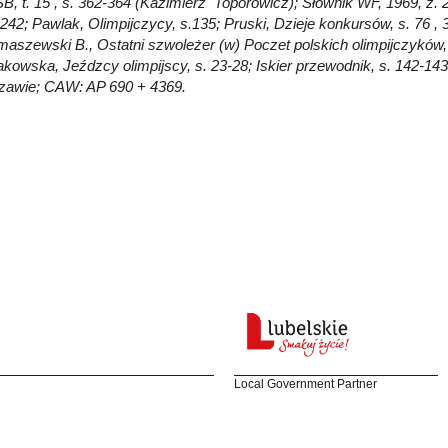
PSB, t. 15 , s. 362-364 (Kazimierz Toporowicz); Słownik WF, 1969, z.
.242; Pawlak, Olimpijczycy, s.135; Pruski, Dzieje konkursów, s. 76 , 
aszewski B., Ostatni szwoleżer (w) Poczet polskich olimpijczyków, z.
akowska, Jeźdzcy olimpijscy, s. 23-28; Iskier przewodnik, s. 142-
zawie; CAW: AP 690 + 4369.
Local Government Partner