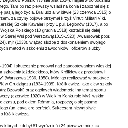
dy Legionów Polskich (3 sierpnia 1914), najpierw do oddziału
nego. Tam po raz pierwszy wsiadł na konia i zapoznał się z
ię pasją jego życia. Brał udział w bitwie (23 czerwca 1915) o
m, za czyny bojowe otrzymał krzyż Virtuti Militari V kl.
erskiej Szkole Kawalerii przy 1 puł. Legionów (1917), a po
ojska Polskiego (10 grudnia 1918) kształcił się dalej
y w Starej Wsi pod Warszawą(1919-1920). Awansował: ppor.
1924), mjr (1933), wiążąc służbę z doskonaleniem swojego
ych metod w szkoleniu zawodników i oficerów służby
-1934) i skutecznie pracował nad zaadoptowaniem włoskiej
m szkolenia jeździeckiego, który Królikiewicz przedstawił
wy” (Warszawa 1936, 1958). Mógł go realizować w praktyce
K w Grudziądzu (1934-1939). Królikiewicz, jako elew szkoły
mistrz Bzowski) oraz ogólnych wiadomości na temat sportu
ierwszy (czerwiec 1920) w Wielkim Konkursie Myśliwskim
go czasu, pod okiem Rómmla, rozpoczęło się pasmo
ego (un cavallere perfeto). Sukcesem niewątpliwie
ęp Królikiewicza.
 w których zdobył 81 wyróżnień i 24 pierwsze miejsca