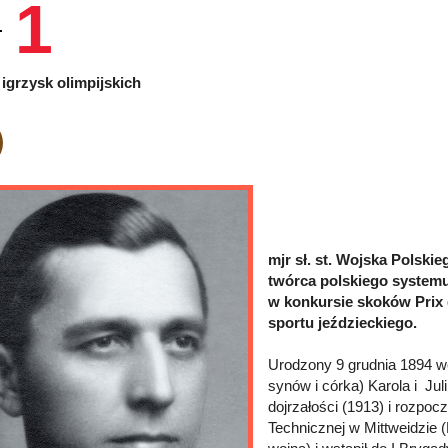
1
igrzysk olimpijskich
mjr sł. st. Wojska Polski
twórca polskiego systemu
w konkursie skoków Prix 
sportu jeździeckiego.
Urodzony 9 grudnia 1894 we
synów i córka) Karola i Ju
dojrzałości (1913) i rozpo
Technicznej w Mittweidzie 