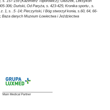
 2, s. 157-159 (Kazimierz Toporowicz); Głuszek, Leksykon
305-306; Duński, Od Paryża, s. 423-425; Kronika sportu , s.
 1, s. .5 -14; Pieczyński, I Bóg stworzył konia, s.60, 64, 66-
143; Baza danych Muzeum Łowiectwa i Jeździectwa
Main Medical Partner