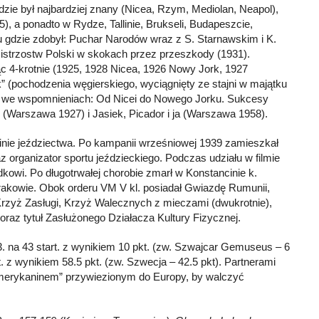
zie był najbardziej znany (Nicea, Rzym, Mediolan, Neapol),
), a ponadto w Rydze, Tallinie, Brukseli, Budapeszcie,
u gdzie zdobył: Puchar Narodów wraz z S. Starnawskim i K.
istrzostw Polski w skokach przez przeszkody (1931).
c 4-krotnie (1925, 1928 Nicea, 1926 Nowy Jork, 1927
 (pochodzenia węgierskiego, wyciągnięty ze stajni w majątku
ał we wspomnieniach: Od Nicei do Nowego Jorku. Sukcesy
Warszawa 1927) i Jasiek, Picador i ja (Warszawa 1958).
zinie jeździectwa. Po kampanii wrześniowej 1939 zamieszkał
z organizator sportu jeździeckiego. Podczas udziału w filmie
dkowi. Po długotrwałej chorobie zmarł w Konstancinie k.
akowie. Obok orderu VM V kl. posiadał Gwiazdę Rumunii,
 Krzyż Zasługi, Krzyż Walecznych z mieczami (dwukrotnie),
raz tytuł Zasłużonego Działacza Kultury Fizycznej.
. na 43 start. z wynikiem 10 pkt. (zw. Szwajcar Gemuseus – 6
t. z wynikiem 58.5 pkt. (zw. Szwecja – 42.5 pkt). Partnerami
“Amerykaninem” przywiezionym do Europy, by walczyć