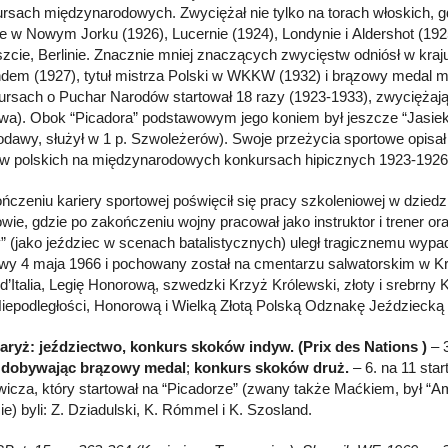
rsach międzynarodowych. Zwyciężał nie tylko na torach włoskich, gd
że w Nowym Jorku (1926), Lucernie (1924), Londynie i Aldershot (1925
zcie, Berlinie. Znacznie mniej znaczących zwycięstw odniósł w kraj
dem (1927), tytuł mistrza Polski w WKKW (1932) i brązowy medal m
rsach o Puchar Narodów startował 18 razy (1923-1933), zwyciężają
a). Obok “Picadora” podstawowym jego koniem był jeszcze “Jasiek”
odawy, służył w 1 p. Szwoleżerów). Swoje przeżycia sportowe opis
w polskich na międzynarodowych konkursach hipicznych 1923-1926 (
ńczeniu kariery sportowej poświęcił się pracy szkoleniowej w dzied
wie, gdzie po zakończeniu wojny pracował jako instruktor i trener ora
y” (jako jeździec w scenach batalistycznych) uległ tragicznemu wypa
y 4 maja 1966 i pochowany został na cmentarzu salwatorskim w Kr
d’Italia, Legię Honorową, szwedzki Krzyż Królewski, złoty i srebrny
iepodległości, Honorową i Wielką Złotą Polską Odznakę Jeździecką o
aryż: jeździectwo, konkurs skoków indyw. (Prix des Nations )
– 3
zdobywając brązowy medal
;
konkurs skoków druż.
– 6. na 11 star
ewicza, który startował na “Picadorze” (zwany także Maćkiem, był 
ie) byli: Z. Dziadulski, K. Rómmel i K. Szosland.