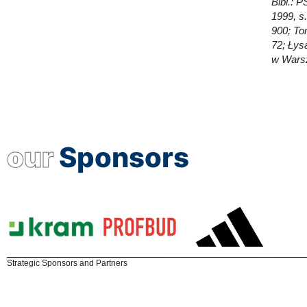
Bibl.: 
1999, s
900; Tom
72; Łys
w Wars
our
Sponsors
Strategic Sponsors and Partners