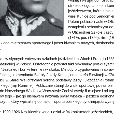
wojna) i wstąpił do I Bryga
strzeleckiego, a potem kon
jeździectwem, które stało s
wieś Kunice pod Sandomierze
Potem pobierał nauki w Ofic
wstąpieniu ochotniczym do W
w Oficerskiej Szkole Jazd
(1919), por. (1920), rtm. (
ckiego mistrzostwa sportowego i poszukiwaniem nowych, doskonalsz
.
ał w słynnych wówczas szkołach jeździeckich Włoch i Francji (1933
naturalnej w Polsce. Ostatecznie powstał taki oryginalny polski syste
 “Jeździec i koń w terenie i w skoku. Metody przygotowania i zapra
 funkcję komendanta Szkoły Jazdy Konnej oraz szefa Ekwitacji w CW
kiej w Starej Wsi otrzymał solidne podstawy jazdy i ujeżdżania (rot
ckiego (mjr Rómmel). Publicznie stanął do walki sportowej po raz p
dę Naczelnego Wodza w Warszawie.Zdobył wtedy II miejsce i od te
w tego – jak go niebawem nazwała prasa włoska – jeźdźca doskonał
zym, który wpisał się do historii sportu polskiego był olimpijski wyst
h 1920-1926 Królikiewicz wziął udział w 94 konkursach jeździeckich,