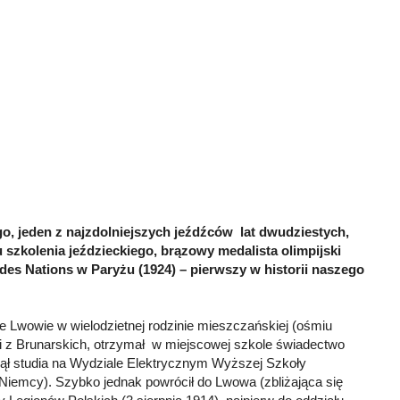
ego, jeden z najzdolniejszych jeźdźców lat dwudziestych,
 szkolenia jeździeckiego, brązowy medalista olimpijski
des Nations w Paryżu (1924) – pierwszy w historii naszego
 Lwowie w wielodzietnej rodzinie mieszczańskiej (ośmiu
lii z Brunarskich, otrzymał w miejscowej szkole świadectwo
czął studia na Wydziale Elektrycznym Wyższej Szkoły
(Niemcy). Szybko jednak powrócił do Lwowa (zbliżająca się