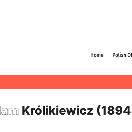
Home
Polish 
dam
Królikiewicz (189