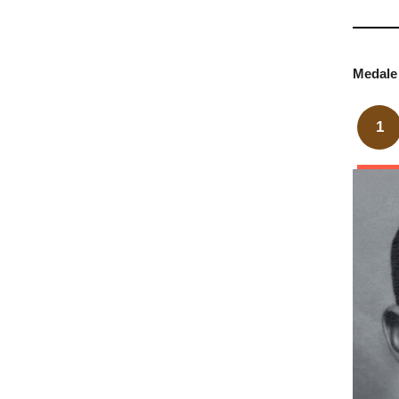
Medale 
1