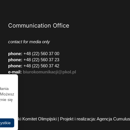
Communication Office
contact for media only
phone
:
+48 (22) 560 37 00
phone
:
+48 (22) 560 37 23
phone
:
+48 (22) 560 37 42
e-mail:
biurokomunikacji@pkol.pl
łania
. Możesz
nie się
2026 Polski Komitet Olimpijski | Projekt i realizacja:
Agencja Cumulu
ystkie