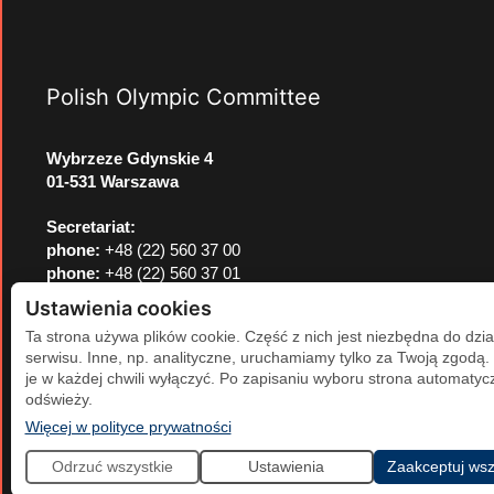
Polish Olympic Committee
Wybrzeze Gdynskie 4
01-531 Warszawa
Secretariat:
phone:
+48 (22) 560 37 00
phone:
+48 (22) 560 37 01
e-mail:
pkol@pkol.pl
Ustawienia cookies
Ta strona używa plików cookie. Część z nich jest niezbędna do dzia
serwisu. Inne, np. analityczne, uruchamiamy tylko za Twoją zgodą
je w każdej chwili wyłączyć. Po zapisaniu wyboru strona automatycz
odświeży.
(otwiera się w nowej karcie)
Więcej w polityce prywatności
Odrzuć wszystkie
Ustawienia
Zaakceptuj wsz