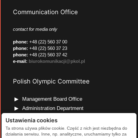
Communication Office
contact for media only
phone
:
+48 (22) 560 37 00
phone
:
+48 (22) 560 37 23
phone
:
+48 (22) 560 37 42
e-mail:
biurokomunikacji@pkol.pl
Polish Olympic Committee
Management Board Office
Administration Department
Marketing and Communications Department
Ustawienia cookies
Olympic Education Department
Ta strona używa plików cookie. Część z nich jest niezbędna do
działania serwisu. Inne, np. analityczne, uruchamiamy tylko za
Finance and Human Resources Department