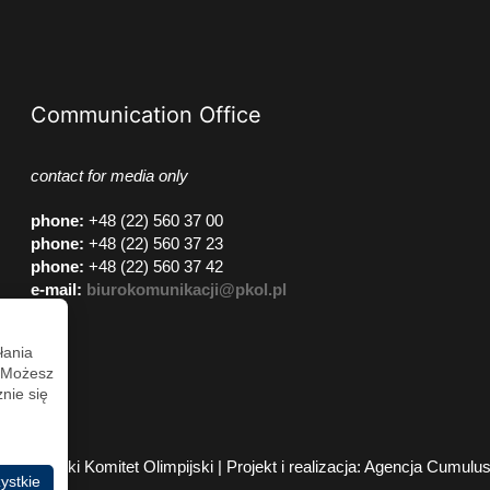
Communication Office
contact for media only
phone
:
+48 (22) 560 37 00
phone
:
+48 (22) 560 37 23
phone
:
+48 (22) 560 37 42
e-mail:
biurokomunikacji@pkol.pl
łania
. Możesz
nie się
2026 Polski Komitet Olimpijski | Projekt i realizacja:
Agencja Cumulu
ystkie