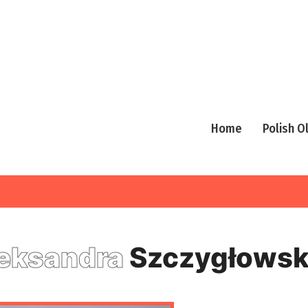
Home
Polish 
eksandra
Szczygłows