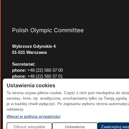
Polish Olympic Committee
Wybrzeze Gdynskie 4
01-531 Warszawa
Secretariat:
phone:
+48 (22) 560 37 00
phone:
+48 (22) 560 37 01
e-mail:
pkol@pkol.pl
Ustawienia cookies
Ta strona używa plików cookie. Część z nich jest niezbędna do dzia
serwisu. Inne, np. analityczne, uruchamiamy tylko za Twoją zgodą
je w każdej chwili wyłączyć. Po zapisaniu wyboru strona automatycz
odświeży.
(otwiera się w nowej karcie)
Więcej w polityce prywatności
Odrzuć wszystkie
Ustawienia
Zaakceptuj wsz