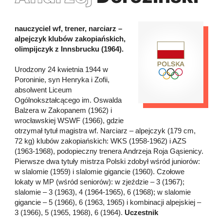
nauczyciel wf, trener, narciarz –
alpejczyk klubów zakopiańskich,
olimpijczyk z Innsbrucku (1964).
Urodzony 24 kwietnia 1944 w
Poroninie, syn Henryka i Zofii,
absolwent Liceum
Ogólnokształcącego im. Oswalda
Balzera w Zakopanem (1962) i
wrocławskiej WSWF (1966), gdzie
otrzymał tytuł magistra wf. Narciarz – alpejczyk (179 cm,
72 kg) klubów zakopiańskich: WKS (1958-1962) i AZS
(1963-1968), podopieczny trenera Andrzeja Roja Gąsienicy.
Pierwsze dwa tytuły mistrza Polski zdobył wśród juniorów:
w slalomie (1959) i slalomie gigancie (1960). Czołowe
lokaty w MP (wśród seniorów): w zjeździe – 3 (1967);
slalomie – 3 (1963), 4 (1964-1965), 6 (1968); w slalomie
gigancie – 5 (1966), 6 (1963, 1965) i kombinacji alpejskiej –
3 (1966), 5 (1965, 1968), 6 (1964).
Uczestnik