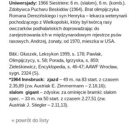
Uniwersjady:
1966 Siestriere: 6 m. (slalom), 6 m. (komb.).
Zdobywca Pucharu Beskidów (1964). Brat olimpijczyka
Romana Derezińskiego i syn Henryka – lekarza weterynarii
pochodzącego z Wielkopolski, który był twórcą rasy
owczarków podhalańskich doprowadzając do
zarejestrowania ich w międzynarodowym rejestrze psów
rasowych. Andrzej, żonaty, od 1970, mieszka w USA.
Bibl.: Głuszek, Leksykon 1999, s. 178; Pawlak,
Olimpijczycy, s. 58; Porada, Igrzyska, s. 859;
Zieleśkiewicz, Encyklopedia, s. 46-47; AAWF Wrocław,
sygn. 2324 (S).
*1964 Innsbruck: zjazd
– 49 m. na 83 start. z czasem
2.35,89 (zw. Austriak E. Zimmermann – 2.18,16);
slalom gigant
– zdyskw. za ominięcie bramki: slalom
spec. – 33 m. na 50 start. z czasem 2.27,51 (zw.
Austriak J. Stiegler – 2.11,13).
« powrót do listy