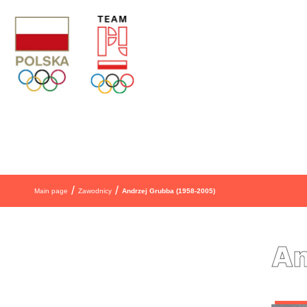
Skip to content
/
/
Main page
Zawodnicy
Andrzej Grubba (1958-2005)
An