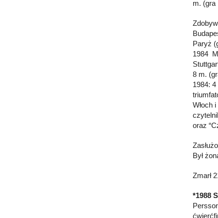
m. (gra
Zdobywc
Budapes
Paryż (
1984 Mo
Stuttga
8 m. (g
1984: 4
triumfat
Włoch i
czyteln
oraz “C
Zasłużo
Był żon
Zmarł 21
*1988 S
Persson
ćwierćfi