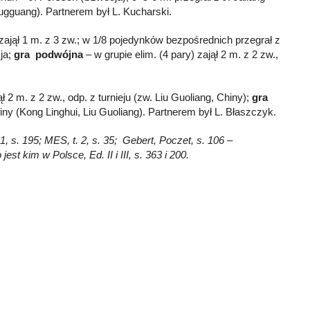
ugguang). Partnerem był L. Kucharski.
 zajął 1 m. z 3 zw.; w 1/8 pojedynków bezpośrednich przegrał z
cja;
gra podwójna
– w grupie elim. (4 pary) zajął 2 m. z 2 zw.,
ł 2 m. z 2 zw., odp. z turnieju (zw. Liu Guoliang, Chiny);
gra
Chiny (Kong Linghui, Liu Guoliang). Partnerem był L. Błaszczyk.
, s. 195; MES, t. 2, s. 35; Gebert, Poczet, s. 106 –
t kim w Polsce, Ed. II i III, s. 363 i 200.