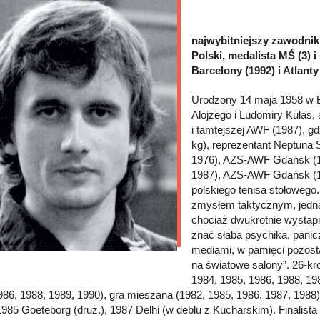
najwybitniejszy zawodnik 
Polski, medalista MŚ (3) i
Barcelony (1992) i Atlanty
Urodzony 14 maja 1958 w Br
Alojzego i Ludomiry Kulas
i tamtejszej AWF (1987), gd
kg), reprezentant Neptuna
1976), AZS-AWF Gdańsk (1
1987), AZS-AWF Gdańsk (198
polskiego tenisa stołowego
zmysłem taktycznym, jedna
chociaż dwukrotnie wystąp
znać słaba psychika, panicz
mediami, w pamięci pozostał
na światowe salony”. 26-kro
1984, 1985, 1986, 1988, 19
986, 1988, 1989, 1990), gra mieszana (1982, 1985, 1986, 1987, 1988
1985 Goeteborg (druż.), 1987 Delhi (w deblu z Kucharskim). Finalist