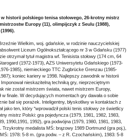
w historii polskiego tenisa stołowego, 26-krotny mistrz
 mistrzostw Europy (11), olimpijczyk z Seulu (1988),
 (1996).
zeźnie Wielkim, woj. gdańskie, w rodzinie nauczycielskiej
, absolwent Liceum Ogólnokształcącego nr 3 w Gdańsku (1977)
zie otrzymał tytuł magistra wf. Tenisista stołowy (174 cm, 64
 Starogard (1972-1973), AZS Uniwersytetu Gdańskiego (1973-
976-1985), niemieckiego TTC Zugbrücke Grenzau (1985-
7); koniec kariery w 1998. Najlepszy zawodnik w historii
. Imponował nieskazitelną techniką gry, nieprzeciętnym
k nie został mistrzem świata, nawet mistrzem Europy,
ił w finale. W decydujących momentach gry dawała o sobie
nie bał się porażek. Inteligentny, błyskotliwy w kontaktach z
 jako ten, który “wprowadził polski tenis stołowy ze świetlicy
tny mistrz Polski: gra pojedyncza (1979, 1981, 1982, 1983,
89, 1990,1991, 1992), gra podwójna (1979, 1980, 1981, 1983,
). Trzykrotny medalista MŚ: brązowy 1989 Dortmund (gra poj.),
a MŚ: 1978: 5-8 m. (gra podw. – z R. Czochańskim), 1983: 5-8