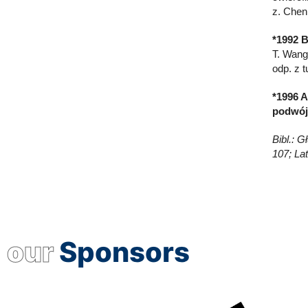
z. Chen
*1992 
T. Wang
odp. z t
*1996 A
podwój
Bibl.: G
107; Lat
our
Sponsors