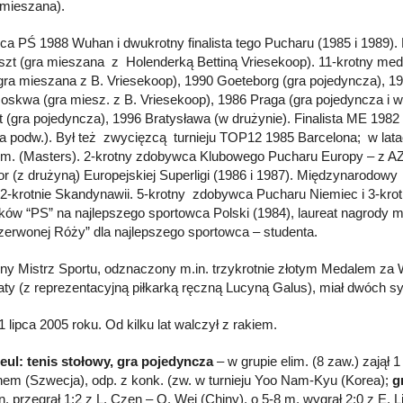
 mieszana).
a PŚ 1988 Wuhan i dwukrotny finalista tego Pucharu (1985 i 1989). F
zt (gra mieszana z Holenderką Bettiną Vriesekoop). 11-krotny meda
gra mieszana z B. Vriesekoop), 1990 Goeteborg (gra pojedyncza), 1
skwa (gra miesz. z B. Vriesekoop), 1986 Praga (gra pojedyncza i w 
rt (gra pojedyncza), 1996 Bratysława (w drużynie). Finalista ME 1982
ra podw.). Był też zwycięzcą turnieju TOP12 1985 Barcelona; w lata
 m. (Masters). 2-krotny zdobywca Klubowego Pucharu Europy – z 
or (z drużyną) Europejskiej Superligi (1986 i 1987). Międzynarodowy m
 2-krotnie Skandynawii. 5-krotny zdobywca Pucharu Niemiec i 3-krot
ików “PS” na najlepszego sportowca Polski (1984), laureat nagrody m
zerwonej Róży” dla najlepszego sportowca – studenta.
ny Mistrz Sportu, odznaczony m.in. trzykrotnie złotym Medalem z
aty (z reprezentacyjną piłkarką ręczną Lucyną Galus), miał dwóch 
 lipca 2005 roku. Od kilku lat walczył z rakiem.
eul: tenis stołowy, gra pojedyncza
– w grupie elim. (8 zaw.) zajął 
em (Szwecja), odp. z konk. (zw. w turnieju Yoo Nam-Kyu (Korea);
g
n. przegrał 1:2 z L. Czen – Q. Wei (Chiny), o 5-8 m. wygrał 2:0 z E. 