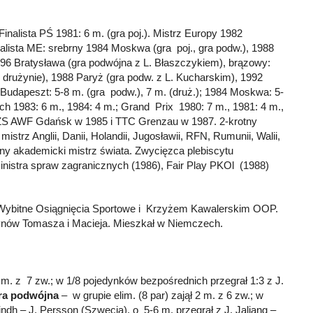
inalista PŚ 1981: 6 m. (gra poj.). Mistrz Europy 1982
lista ME: srebrny 1984 Moskwa (gra poj., gra podw.), 1988
996 Bratysława (gra podwójna z L. Błaszczykiem), brązowy:
drużynie), 1988 Paryż (gra podw. z L. Kucharskim), 1992
 Budapeszt: 5-8 m. (gra podw.), 7 m. (druż.); 1984 Moskwa: 5-
ch 1983: 6 m., 1984: 4 m.; Grand Prix 1980: 7 m., 1981: 4 m.,
AZS AWF Gdańsk w 1985 i TTC Grenzau w 1987. 2-krotny
istrz Anglii, Danii, Holandii, Jugosławii, RFN, Rumunii, Walii,
ny akademicki mistrz świata. Zwycięzca plebiscytu
inistra spraw zagranicznych (1986), Fair Play PKOl (1988)
a Wybitne Osiągnięcia Sportowe i Krzyżem Kawalerskim OOP.
synów Tomasza i Macieja. Mieszkał w Niemczech.
1 m. z 7 zw.; w 1/8 pojedynków bezpośrednich przegrał 1:3 z J.
ra podwójna
– w grupie elim. (8 par) zajął 2 m. z 6 zw.; w
Lindh – J. Persson (Szwecja), o 5-6 m. przegrał z J. Jaliang –