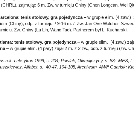
 (CHRL), zajmując 6 m. Zw. w turnieju Chiny (Chen Longcan, Wei Qi
Barcelona
:
tenis stołowy, gra pojedyncza
– w grupie elim. (4 zaw.)
iem (Chiny), odp. z turnieju. / 9-16 m. /. Zw. Jan Ove Waldner, Szwe
urnieju. Zw. Chiny (Lu Lin, Wang Tao). Partnerem był L. Kucharski.
tlanta: tenis stołowy, gra pojedyncza
– w grupie elim. (4 zaw.) zają
na
– w grupie elim. (4 pary) zajął 2 m. z 2 zw., odp. z turnieju (zw. 
łuszek, Leksykon 1999, s. 204; Pawlak, Olimpijczycy, s. 88; MES, t. 1
uszkiewicz, Alfabet, s. 40-47, 104-105; Archiwum AWF Gdańsk; Kto jes