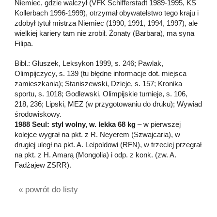
Niemiec, gdzie walczył (VFK Schifferstadt 1989-1995, KS
Kollerbach 1996-1999), otrzymał obywatelstwo tego kraju i
zdobył tytuł mistrza Niemiec (1990, 1991, 1994, 1997), ale
wielkiej kariery tam nie zrobił. Żonaty (Barbara), ma syna
Filipa.
Bibl.: Głuszek, Leksykon 1999, s. 246; Pawlak,
Olimpijczycy, s. 139 (tu błędne informacje dot. miejsca
zamieszkania); Staniszewski, Dzieje, s. 157; Kronika
sportu, s. 1018; Godlewski, Olimpijskie turnieje, s. 106,
218, 236; Lipski, MEZ (w przygotowaniu do druku); Wywiad
środowiskowy.
1988 Seul: styl wolny, w. lekka 68 kg
– w pierwszej
kolejce wygrał na pkt. z R. Neyerem (Szwajcaria), w
drugiej uległ na pkt. A. Leipoldowi (RFN), w trzeciej przegrał
na pkt. z H. Amarą (Mongolia) i odp. z konk. (zw. A.
Fadżajew ZSRR).
« powrót do listy