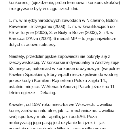
konkurencji (ujeżdżenie, próba terenowa i konkurs skoków)
i rozgrywane były w ciągu trzech dni.
1. m. w międzynarodowych zawodach w Nichelino, Bolonii,
Rawennie i Strzegomiu (2003); 1. m. w kwalifikacjach do
PŚ w Turynie (2003); 3. w Białym Borze (2003); 2. i 4. w
Barocca D’Alva (2004). 6 medali MP – to jego największe
dotychczasowe sukcesy.
Niestety, przedolimpijskie zapowiedzi nie pokryły się z
rzeczywistością. W konkursie indywidualnym Andrzej zajął
52. miejsce, natomiast w konkursie drużynowym (wspólnie
Pawłem Spisakiem, który wpadł nieszczęśliwie do wodnej
przeszkody i Kamilem Rajnertem) Polska zajęła 14.,
ostatnie miejsce. W Atenach Andrzej Pasek jeździł na 11-
letnim ogierze – Dekalog.
Kawaler, od 1997 roku mieszka we Włoszech. Uwielbia
konie, zarówno naturalne, jak i… mechaniczne. Uwielbia
swój sportowy motor aprilla, jak i audi A6. Poza
motoryzacją jego pasją jest czytanie książek i – jak
przystało na mieszkańca Włoch – gra w piłkę nożną.