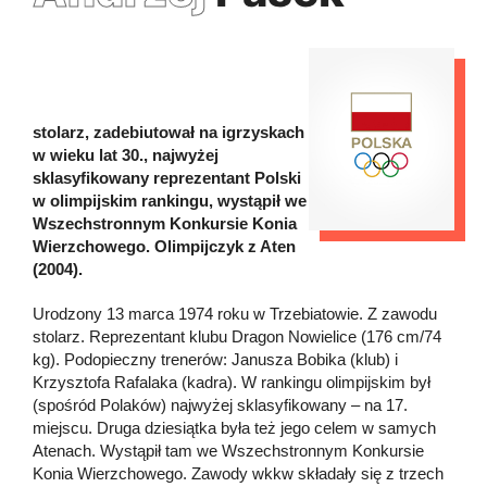
stolarz, zadebiutował na igrzyskach
w wieku lat 30., najwyżej
sklasyfikowany reprezentant Polski
w olimpijskim rankingu, wystąpił we
Wszechstronnym Konkursie Konia
Wierzchowego. Olimpijczyk z Aten
(2004).
Urodzony 13 marca 1974 roku w Trzebiatowie. Z zawodu
stolarz. Reprezentant klubu Dragon Nowielice (176 cm/74
kg). Podopieczny trenerów: Janusza Bobika (klub) i
Krzysztofa Rafalaka (kadra). W rankingu olimpijskim był
(spośród Polaków) najwyżej sklasyfikowany – na 17.
miejscu. Druga dziesiątka była też jego celem w samych
Atenach. Wystąpił tam we Wszechstronnym Konkursie
Konia Wierzchowego. Zawody wkkw składały się z trzech