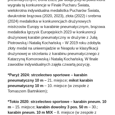
wygrała tą konkurencje w Finale Pucharu Świata,
wielokrotna indywidualna medalistka Pucharów Świata,
dwukrotnie brązowa (2020, 2023), złota (2022) i srebrna
(2024) medalistka w konkurencjach drużynowych
mistrzostw Europy w karabinie pneumatycznym, brązowa
medalistka Igrzysk Europejskich 2023 w konkurencji
drużynowej karabin pneumatyczny w drużynie z Julią
Piotrowską i Natalią Kochańską – W 2019 roku zdobyła
złoty medal na uniwersjadzie w Neapolu w klasyfikacji
drużynowej w strzelaniu z karabinu pneumatycznego z
Katarzyną Komorowską i Natalią Kochańską. W finale
zawodów indywidualnych zajęła czwartą pozycję.
*Paryż 2024: strzelectwo sportowe – karabin
pneumatyczny 10 m –
21. miejsce;
mikst karabin
pneumatyczny 10 m
– 10. miejsce (w zespole z
Tomaszem Bartnikiem);
*Tokio 2020: strzelectwo sportowe – karabin pneum. 10
m
– 15. miejsce;
karabin dowolny 3 pos. 50 m
– 30.;
karabin pneum. 10 m MIX
– 8. miejsce (w zespole z