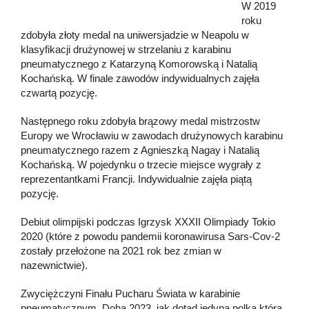
W 2019
roku
zdobyła złoty medal na uniwersjadzie w Neapolu w
klasyfikacji drużynowej w strzelaniu z karabinu
pneumatycznego z Katarzyną Komorowską i Natalią
Kochańską. W finale zawodów indywidualnych zajęła
czwartą pozycję.
Następnego roku zdobyła brązowy medal mistrzostw
Europy we Wrocławiu w zawodach drużynowych karabinu
pneumatycznego razem z Agnieszką Nagay i Natalią
Kochańską. W pojedynku o trzecie miejsce wygrały z
reprezentantkami Francji. Indywidualnie zajęła piątą
pozycję.
Debiut olimpijski podczas Igrzysk XXXII Olimpiady Tokio
2020 (które z powodu pandemii koronawirusa Sars-Cov-2
zostały przełożone na 2021 rok bez zmian w
nazewnictwie).
Zwyciężczyni Finału Pucharu Świata w karabinie
pneumatycznym, Doha 2023, jak dotąd jedyna polka która