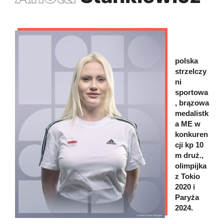
polska
strzelczy
ni
sportowa
, brązowa
medalistk
a ME w
konkuren
cji kp 10
m druż.,
olimpijka
z Tokio
2020 i
Paryża
2024.