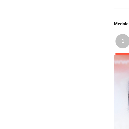
Medale 
1