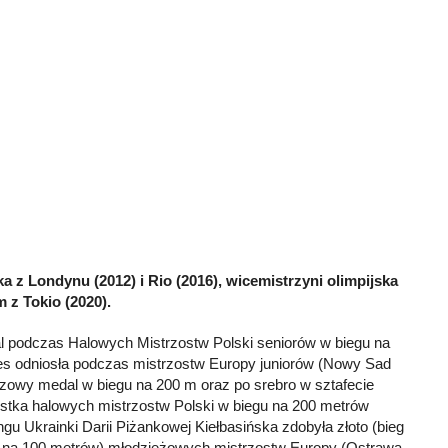
jka z Londynu (2012) i Rio (2016), wicemistrzyni olimpijska
m z Tokio (2020).
l podczas Halowych Mistrzostw Polski seniorów w biegu na
s odniosła podczas mistrzostw Europy juniorów (Nowy Sad
ązowy medal w biegu na 200 m oraz po srebro w sztafecie
istka halowych mistrzostw Polski w biegu na 200 metrów
ngu Ukrainki Darii Piżankowej Kiełbasińska zdobyła złoto (bieg
eg na 100 metrów) młodzieżowych mistrzostw Europy (Ostrawa