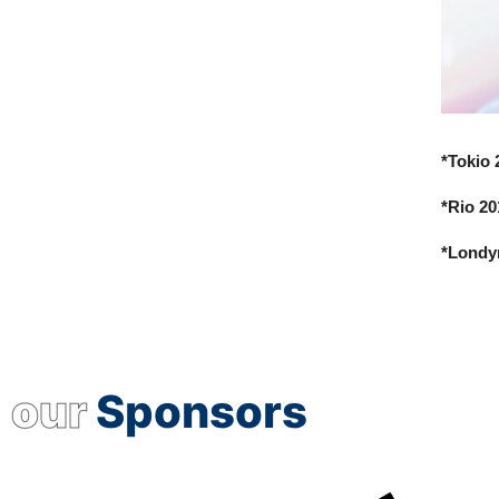
*Tokio 
*Rio 20
*Londyn
our
Sponsors