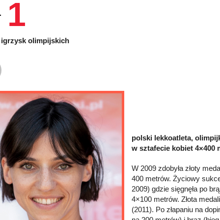
1
igrzysk olimpijskich
polski lekkoatleta, olimpi
w sztafecie kobiet 4×400 
W 2009 zdobyła złoty meda
400 metrów. Życiowy sukce
2009) gdzie sięgnęła po br
4×100 metrów. Złota medal
(2011). Po złapaniu na dopi
na 200 metrów) i brąz (bi