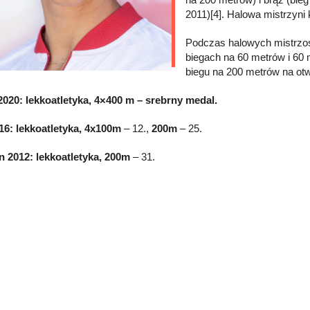
2011)[4]. Halowa mistrzyni
Podczas halowych mistrzos
biegach na 60 metrów i 60 m
biegu na 200 metrów na otw
2020: lekkoatletyka, 4×400 m – srebrny medal.
16: lekkoatletyka, 4x100m
– 12.,
200m
– 25.
 2012: lekkoatletyka, 200m
– 31.