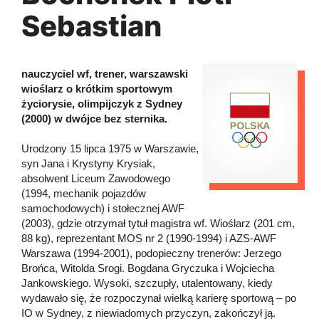
Sebastian
nauczyciel wf, trener, warszawski
wioślarz o krótkim sportowym
życiorysie, olimpijczyk z Sydney
(2000) w dwójce bez sternika.
Urodzony 15 lipca 1975 w Warszawie,
syn Jana i Krystyny Krysiak,
absolwent Liceum Zawodowego
(1994, mechanik pojazdów
samochodowych) i stołecznej AWF
(2003), gdzie otrzymał tytuł magistra wf. Wioślarz (201 cm,
88 kg), reprezentant MOS nr 2 (1990-1994) i AZS-AWF
Warszawa (1994-2001), podopieczny trenerów: Jerzego
Brońca, Witolda Srogi. Bogdana Gryczuka i Wojciecha
Jankowskiego. Wysoki, szczupły, utalentowany, kiedy
wydawało się, że rozpoczynał wielką karierę sportową – po
IO w Sydney, z niewiadomych przyczyn, zakończył ją.