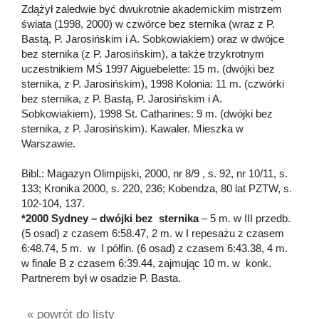
Zdążył zaledwie być dwukrotnie akademickim mistrzem
świata (1998, 2000) w czwórce bez sternika (wraz z P.
Bastą, P. Jarosińskim i A. Sobkowiakiem) oraz w dwójce
bez sternika (z P. Jarosińskim), a także trzykrotnym
uczestnikiem MŚ 1997 Aiguebelette: 15 m. (dwójki bez
sternika, z P. Jarosińskim), 1998 Kolonia: 11 m. (czwórki
bez sternika, z P. Bastą, P. Jarosińskim i A.
Sobkowiakiem), 1998 St. Catharines: 9 m. (dwójki bez
sternika, z P. Jarosińskim). Kawaler. Mieszka w
Warszawie.
Bibl.: Magazyn Olimpijski, 2000, nr 8/9 , s. 92, nr 10/11, s.
133; Kronika 2000, s. 220, 236; Kobendza, 80 lat PZTW, s.
102-104, 137.
*2000 Sydney – dwójki bez sternika
– 5 m. w III przedb.
(5 osad) z czasem 6:58.47, 2 m. w I repesażu z czasem
6:48.74, 5 m. w I półfin. (6 osad) z czasem 6:43.38, 4 m.
w finale B z czasem 6:39.44, zajmując 10 m. w konk.
Partnerem był w osadzie P. Basta.
« powrót do listy