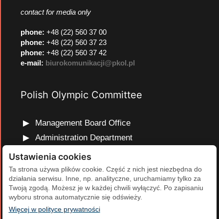
contact for media only
phone
:
+48 (22) 560 37 00
phone
:
+48 (22) 560 37 23
phone
:
+48 (22) 560 37 42
e-mail:
biurokomunikacji@pkol.pl
Polish Olympic Committee
Management Board Office
Administration Department
Marketing and Communications Department
Ustawienia cookies
Olympic Education Department
Ta strona używa plików cookie. Część z nich jest niezbędna do
działania serwisu. Inne, np. analityczne, uruchamiamy tylko za
Finance and Human Resources Department
Twoją zgodą. Możesz je w każdej chwili wyłączyć. Po zapisaniu
Development Projects Department
wyboru strona automatycznie się odświeży.
(otwiera się w nowej karcie)
Więcej w polityce prywatności