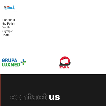
Partner of
the Polish
Youth
Olympic
Team
contact
us