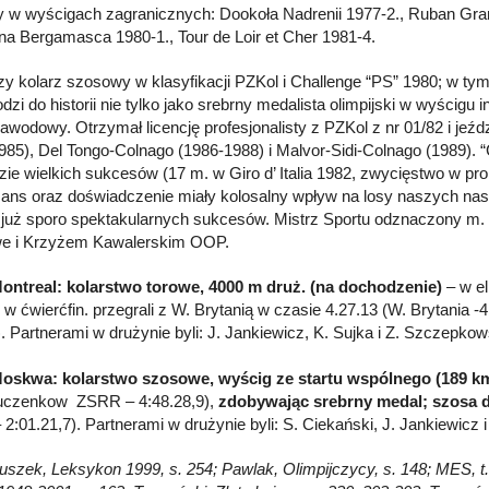
 w wyścigach zagranicznych: Dookoła Nadrenii 1977-2., Ruban Granit
na Bergamasca 1980-1., Tour de Loir et Cher 1981-4.
zy kolarz szosowy w klasyfikacji PZKol i Challenge “PS” 1980; w ty
zi do historii nie tylko jako srebrny medalista olimpijski w wyścigu 
zawodowy. Otrzymał licencję profesjonalisty z PZKol z nr 01/82 i j
985), Del Tongo-Colnago (1986-1988) i Malvor-Sidi-Colnago (1989). “C
ie wielkich sukcesów (17 m. w Giro d’ Italia 1982, zwycięstwo w prolo
ans oraz doświadczenie miały kolosalny wpływ na losy naszych nas
i już sporo spektakularnych sukcesów. Mistrz Sportu odznaczony m.
we i Krzyżem Kawalerskim OOP.
ontreal: kolarstwo torowe, 4000 m druż. (na dochodzenie)
– w el
; w ćwierćfin. przegrali z W. Brytanią w czasie 4.27.13 (W. Brytania 
). Partnerami w drużynie byli: J. Jankiewicz, K. Sujka i Z. Szczepkow
Moskwa: kolarstwo szosowe, wyścig ze startu wspólnego (189 k
uczenkow ZSRR – 4:48.28,9),
zdobywając srebrny medal; szosa d
2:01.21,7). Partnerami w drużynie byli: S. Ciekański, J. Jankiewicz i
Głuszek, Leksykon 1999, s. 254; Pawlak, Olimpijczycy, s. 148; MES, t.