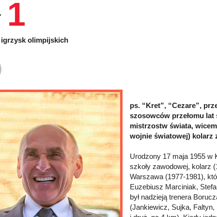
1
igrzysk olimpijskich
ps. “Kret”, “Cezare”, prz
szosowców przełomu lat s
mistrzostw świata, wicemi
wojnie światowej) kolarz
Urodzony 17 maja 1955 w Ko
szkoły zawodowej, kolarz (
Warszawa (1977-1981), któr
Euzebiusz Marciniak, Stefa
był nadzieją trenera Boruc
(Jankiewicz, Sujka, Faltyn