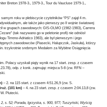
er Breton 1978-3., 1979-3., Tour du Vaucluse 1979-1.,
m samym roku w plebiscycie czytelników “PS” zajął 4 m.
indywidualnym, ale także jako pierwszy po II wojnie światowej
eździł w grupach zawodowych: GIS-OLMO (1982-1983), Carrera
ezare” (tak nazywano go w peletonie profi) nie odniósł
gu Tirreno-Adriatico 1983), ale był pierwszym i jego
tępnych zawodowców (Piasecki, Halupczok, Jaskuła), którzy
 in. trzykrotnie srebrnym Medalem za Wybitne Osiągnięcia
im. Polacy uzyskali piąty wynik na 17 start. zesp. z czasem
-4.23.78), odp. z konk. zajmując miejsca 5-8 (zw. RFN –
ski.
m)
– 2. na 115 start. z czasem 4:51.26,9 (zw. S.
ruż. (101 km)
– 4. na 23 start. zesp. z czasem 2:04.13,8 (zw.
 W. Plutecki.
 2, s. 52; Porada, Igrzyska, s. 900, 977; Tuszyński, Wyścig