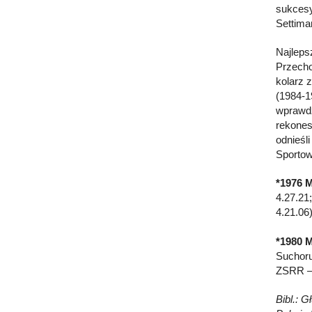
sukcesy
Settima
Najleps
Przechod
kolarz 
(1984-1
wprawdz
rekones
odnieśl
Sporto
*1976 M
4.27.21
4.21.06
*1980 
Suchor
ZSRR – 
Bibl.: 