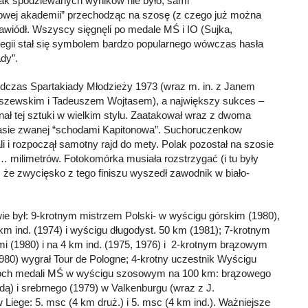
dnak spodziewanych wyników nie było, sami
rowej akademii” przechodząc na szosę (z czego już można
 zawiódł. Wszyscy sięgnęli po medale MŚ i IO (Sujka,
Legii stał się symbolem bardzo popularnego wówczas hasła
dy”.
 podczas Spartakiady Młodzieży 1973 (wraz m. in. z Janem
szewskim i Tadeuszem Wojtasem), a największy sukces –
ał tej sztuki w wielkim stylu. Zaatakował wraz z dwoma
rasie zwanej “schodami Kapitonowa”. Suchoruczenkow
i i rozpoczął samotny rajd do mety. Polak pozostał na szosie
 milimetrów. Fotokomórka musiała rozstrzygać (i tu były
że zwycięsko z tego finiszu wyszedł zawodnik w biało-
ie był: 9-krotnym mistrzem Polski- w wyścigu górskim (1980),
m ind. (1974) i wyścigu długodyst. 50 km (1981); 7-krotnym
mi (1980) i na 4 km ind. (1975, 1976) i 2-krotnym brązowym
1980) wygrał Tour de Pologne; 4-krotny uczestnik Wyścigu
wóch medali MŚ w wyścigu szosowym na 100 km: brązowego
dą) i srebrnego (1979) w Valkenburgu (wraz z J.
Liege: 5. msc (4 km druż.) i 5. msc (4 km ind.). Ważniejsze