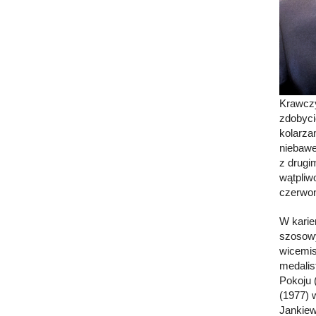
Krawczy
zdobyci
kolarza
niebawe
z drugi
wątpliw
czerwon
W karie
szosowy
wicemis
medalis
Pokoju 
(1977) 
Jankiew