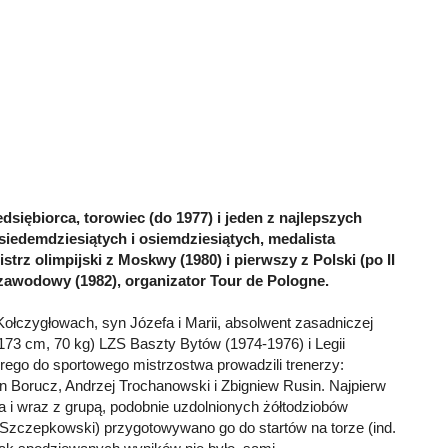
edsiębiorca, torowiec (do 1977) i jeden z najlepszych
iedemdziesiątych i osiemdziesiątych, medalista
strz olimpijski z Moskwy (1980) i pierwszy z Polski (po II
 zawodowy (1982), organizator Tour de Pologne.
łczygłowach, syn Józefa i Marii, absolwent zasadniczej
173 cm, 70 kg) LZS Baszty Bytów (1974-1976) i Legii
ego do sportowego mistrzostwa prowadzili trenerzy:
n Borucz, Andrzej Trochanowski i Zbigniew Rusin. Najpierw
za i wraz z grupą, podobnie uzdolnionych żółtodziobów
, Szczepkowski) przygotowywano go do startów na torze (ind.