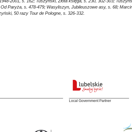
1948-2001, s. 162; Tuszyński, Złota księga, s. 230, 302-303; Tuszyń
 Od Paryża, s. 478-479; Wasyliszyn, Jubileuszowe asy, s. 68; Marcin
zyński, 50 razy Tour de Pologne, s. 326-332.
Local Government Partner