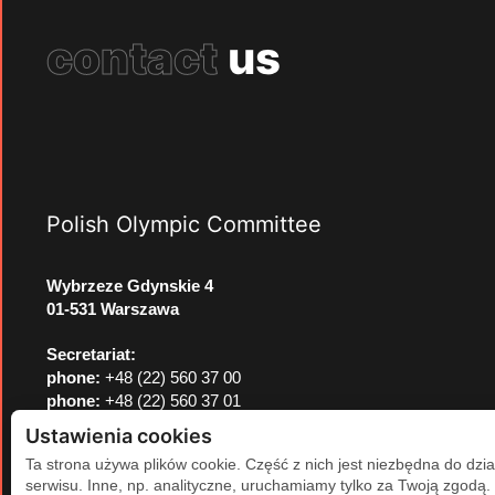
contact
us
Polish Olympic Committee
Wybrzeze Gdynskie 4
01-531 Warszawa
Secretariat:
phone:
+48 (22) 560 37 00
phone:
+48 (22) 560 37 01
e-mail:
pkol@pkol.pl
Ustawienia cookies
Ta strona używa plików cookie. Część z nich jest niezbędna do dzia
serwisu. Inne, np. analityczne, uruchamiamy tylko za Twoją zgodą