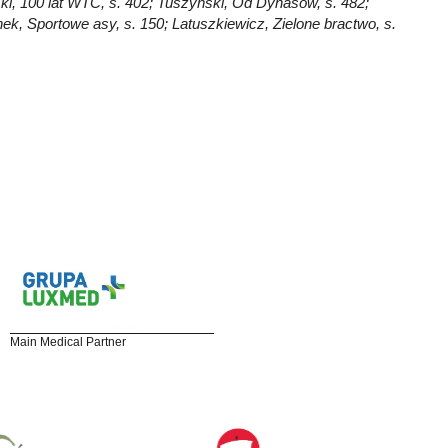
ski, 100 lat WTC, s. 402; Tuszyński, Od Dynasów, s. 482;
ek, Sportowe asy, s. 150; Latuszkiewicz, Zielone bractwo, s.
Main Medical Partner