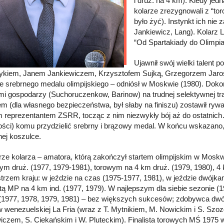
i druż. na 4 km). Kiedy je
kolarze zrezygnowali z “to
było żyć). Instynkt ich nie
Jankiewicz, Lang). Kolarz 
“Od Spartakiady do Olimpia
Ujawnił swój wielki talent
kiem, Janem Jankiewiczem, Krzysztofem Sujką, Grzegorzem Jaro
e srebrnego medalu olimpijskiego – odniósł w Moskwie (1980). Dokon
mi gospodarzy (Suchoruczenkow, Barinow) na trudnej selektywnej t
m (dla własnego bezpieczeństwa, był słaby na finiszu) zostawił rywal
m reprezentantem ZSRR, tocząc z nim niezwykły bój aż do ostatnich…
ości) komu przydzielić srebrny i brązowy medal. W końcu wskazano, 
ej koszulce.
rze kolarza – amatora, którą zakończył startem olimpijskim w Moskw
m druż. (1977, 1979-1981), torowym na 4 km druż. (1979, 1980), 4 k
trzem kraju: w jeździe na czas (1975-1977, 1981), w jeździe dwójka
tą MP na 4 km ind. (1977, 1979). W najlepszym dla siebie sezonie (
(1977, 1978, 1979, 1981) – bez większych sukcesów; zdobywca d
w wenezuelskiej La Fria (wraz z T. Mytnikiem, M. Nowickim i S. Szoz
iczem, S. Ciekańskim i W. Pluteckim). Finalista torowych MŚ 1975 w 