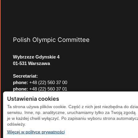
Polish Olympic Committee
Wybrzeze Gdynskie 4
01-531 Warszawa
Secretariat:
phone:
+48 (22) 560 37 00
phone:
+48 (22) 560 37 01
e-mail:
pkol@pkol.pl
Ustawienia cookies
Ta strona używa plików cookie. Część z nich jest niezbędna do dzia
serwisu. Inne, np. analityczne, uruchamiamy tylko za Twoją zgodą
je w każdej chwili wyłączyć. Po zapisaniu wyboru strona automatycz
odświeży.
(otwiera się w nowej karcie)
Więcej w polityce prywatności