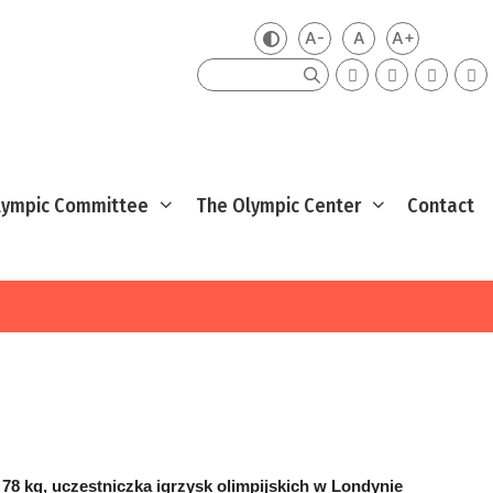
A-
A
A+
Zmień kontrast
Mniejsza czcionka
Domyślna czcio
Większa cz
Szukaj
Olympic Committee
The Olympic Center
Contact
 78 kg, uczestniczka igrzysk olimpijskich w Londynie