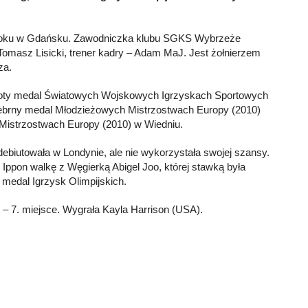
0 roku w Gdańsku. Zawodniczka klubu SGKS Wybrzeże
omasz Lisicki, trener kadry – Adam MaJ. Jest żołnierzem
za.
łoty medal Światowych Wojskowych Igrzyskach Sportowych
srebrny medal Młodzieżowych Mistrzostwach Europy (2010)
 Mistrzostwach Europy (2010) w Wiedniu.
debiutowała w Londynie, ale nie wykorzystała swojej szansy.
 Ippon walkę z Węgierką Abigel Joo, której stawką była
medal Igrzysk Olimpijskich.
– 7. miejsce. Wygrała Kayla Harrison (USA).