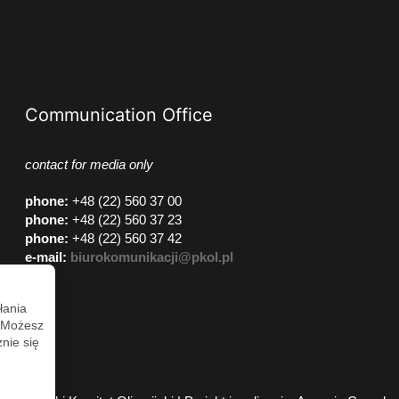
Communication Office
contact for media only
phone
:
+48 (22) 560 37 00
phone
:
+48 (22) 560 37 23
phone
:
+48 (22) 560 37 42
e-mail:
biurokomunikacji@pkol.pl
łania
. Możesz
nie się