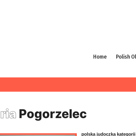
Home
Polish 
ria
Pogorzelec
polska judoczka kategorii