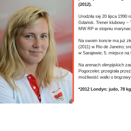
(2012).
Urodziła się 20 lipca 199
Gdańsk. Trener klubowy – T
MW RP w stopniu marynar
Na swoim koncie ma już z
(2011) w Rio de Janeiro; 
w Sarajewie; 5. miejsce na
Na arenach olimpijskich za
Pogorzelec przegrała przez
możliwość walki o brązowy 
*2012 Londyn: judo, 78 kg