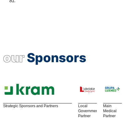
81.
our
Sponsors
Strategic Sponsors and Partners
Local
Main
Government
Medical
Partner
Partner