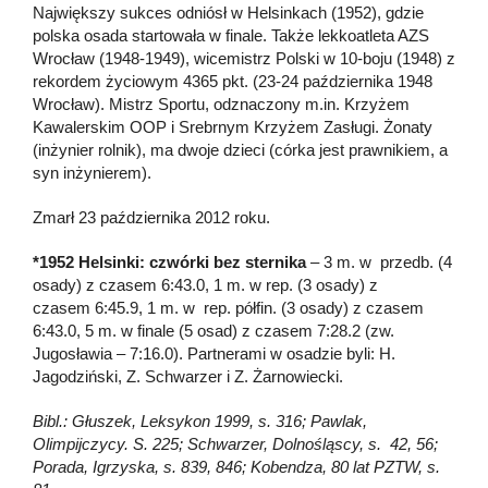
Największy sukces odniósł w Helsinkach (1952), gdzie
polska osada startowała w finale. Także lekkoatleta AZS
Wrocław (1948-1949), wicemistrz Polski w 10-boju (1948) z
rekordem życiowym 4365 pkt. (23-24 października 1948
Wrocław). Mistrz Sportu, odznaczony m.in. Krzyżem
Kawalerskim OOP i Srebrnym Krzyżem Zasługi. Żonaty
(inżynier rolnik), ma dwoje dzieci (córka jest prawnikiem, a
syn inżynierem).
Zmarł 23 października 2012 roku.
*1952 Helsinki: czwórki bez sternika
– 3 m. w przedb. (4
osady) z czasem 6:43.0, 1 m. w rep. (3 osady) z
czasem 6:45.9, 1 m. w rep. półfin. (3 osady) z czasem
6:43.0, 5 m. w finale (5 osad) z czasem 7:28.2 (zw.
Jugosławia – 7:16.0). Partnerami w osadzie byli: H.
Jagodziński, Z. Schwarzer i Z. Żarnowiecki.
Bibl.: Głuszek, Leksykon 1999, s. 316; Pawlak,
Olimpijczycy. S. 225; Schwarzer, Dolnośląscy, s. 42, 56;
Porada, Igrzyska, s. 839, 846; Kobendza, 80 lat PZTW, s.