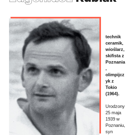
technik
ceramik,
wioślarz,
skifista z
Poznania
,
olimpijcz
yk z
Tokio
(1964).
Urodzony
25 maja
1939 w
Poznaniu,
syn