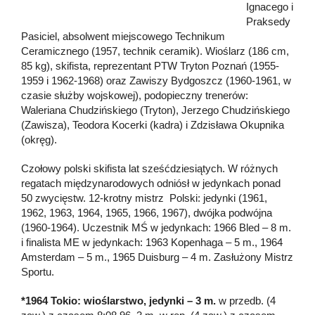
Ignacego i
Praksedy
Pasiciel, absolwent miejscowego Technikum
Ceramicznego (1957, technik ceramik). Wioślarz (186 cm,
85 kg), skifista, reprezentant PTW Tryton Poznań (1955-
1959 i 1962-1968) oraz Zawiszy Bydgoszcz (1960-1961, w
czasie służby wojskowej), podopieczny trenerów:
Waleriana Chudzińskiego (Tryton), Jerzego Chudzińskiego
(Zawisza), Teodora Kocerki (kadra) i Zdzisława Okupnika
(okręg).
Czołowy polski skifista lat sześćdziesiątych. W różnych
regatach międzynarodowych odniósł w jedynkach ponad
50 zwycięstw. 12-krotny mistrz Polski: jedynki (1961,
1962, 1963, 1964, 1965, 1966, 1967), dwójka podwójna
(1960-1964). Uczestnik MŚ w jedynkach: 1966 Bled – 8 m.
i finalista ME w jedynkach: 1963 Kopenhaga – 5 m., 1964
Amsterdam – 5 m., 1965 Duisburg – 4 m. Zasłużony Mistrz
Sportu.
*1964 Tokio: wioślarstwo, jedynki – 3 m.
w przedb. (4