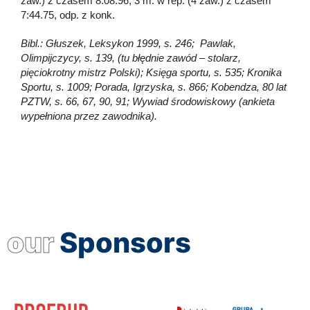
zaw.) z czasem 8:08.96, 3 m. w rep. (4 zaw.) z czasem
7:44.75, odp. z konk.
Bibl.: Głuszek, Leksykon 1999, s. 246; Pawlak,
Olimpijczycy, s. 139, (tu błędnie zawód – stolarz,
pięciokrotny mistrz Polski); Księga sportu, s. 535; Kronika
Sportu, s. 1009; Porada, Igrzyska, s. 866; Kobendza, 80 lat
PZTW, s. 66, 67, 90, 91; Wywiad środowiskowy (ankieta
wypełniona przez zawodnika).
our
Sponsors