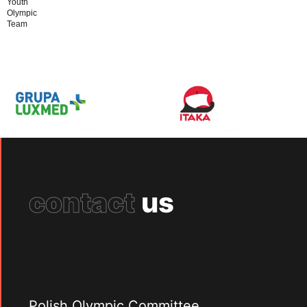
Youth
Olympic
Team
contact
us
Polish Olympic Committee