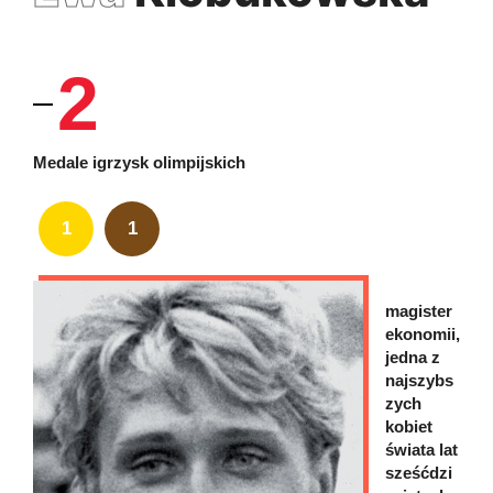
2
Medale igrzysk olimpijskich
1
1
magister
ekonomii,
jedna z
najszybs
zych
kobiet
świata lat
sześćdzi