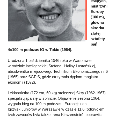
esiątych,
mistrzyni
Europy
(100 m),
główna
aktorka
złotej
sztafety
pań
4×100 m podczas IO w Tokio (1964).
Urodzona 1 października 1946 roku w Warszawie
w rodzinie inteligenckiej Stefana i Haliny Lustańskiej,
absolwentka miejscowego Technikum Ekonomicznego nr 6
(1965) oraz SGPiS, gdzie otrzymała dyplom magistra
ekonomii (1972).
Lekkoatletka (172 cm, 60 kg) stołecznej Skry (1962-1967)
specjalizująca się w sprincie. Objawienie sezonu 1964:
wygrała bieg na 100 m podczas I Europejskich
Igrzysk Juniorów w Warszawie w czasie 11.6 (odkryciem
tych zawodów była także Irena Kirszenstein), poprawiła