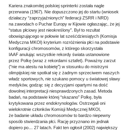
Kariera znakomitej polskiej sprinterki została nagle
przerwana (1967). Nie dopuszczono jej do startu (wniosek
działaczy “zaprzyjaźnionych” federacji ZSRR i NRD)
na zawodach o Puchar Europy w Kijowie ogłaszając, że jej
“status płciowy jest nieokreślony”. Był to rezultat
obowiązującego w połowie lat sześćdziesiątych (Komisja
Medyczna MKOl) kryterium rozróżnienia płci na podstawie
konfiguracji chromosomów, z którego skorzystała
IAAF anulując wszystkie rekordy świata ustanowione
przez Polkę (wraz z rekordami sztafet). Poważny zarzut
(“nie ma atestu na kobietę”) w stosunku do mistrzyni
olimpijskiej nie spotkał się z żadnym sprzeciwem naszych
władz sportowych, nie szukano pomocy u światowej sławy
medyków, godząc się z decyzjami opartymi na dość
dowolnej interpretacji niesprawdzonych zasad. Metoda
badań, na podstawie której “skazano” Polkę, była
krytykowana przez endokrynologów. Ostrzegali oni
wielokrotnie członków Komisji Medycznej MKOl,
że badanie układu chromosomów to bardzo niepewny
sposób stwierdzania płci. Rację przyznano im jednak
dopiero po… 27 latach. Fakt ten ogłosił (2002) największy