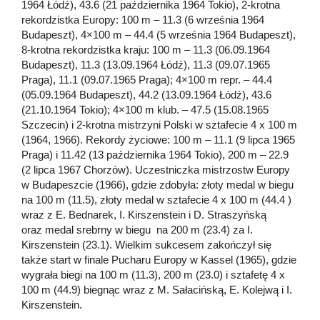
1964 Łódź), 43.6 (21 października 1964 Tokio), 2-krotna
rekordzistka Europy: 100 m – 11.3 (6 września 1964
Budapeszt), 4×100 m – 44.4 (5 września 1964 Budapeszt),
8-krotna rekordzistka kraju: 100 m – 11.3 (06.09.1964
Budapeszt), 11.3 (13.09.1964 Łódź), 11.3 (09.07.1965
Praga), 11.1 (09.07.1965 Praga); 4×100 m repr. – 44.4
(05.09.1964 Budapeszt), 44.2 (13.09.1964 Łódź), 43.6
(21.10.1964 Tokio); 4×100 m klub. – 47.5 (15.08.1965
Szczecin) i 2-krotna mistrzyni Polski w sztafecie 4 x 100 m
(1964, 1966). Rekordy życiowe: 100 m – 11.1 (9 lipca 1965
Praga) i 11.42 (13 października 1964 Tokio), 200 m – 22.9
(2 lipca 1967 Chorzów). Uczestniczka mistrzostw Europy
w Budapeszcie (1966), gdzie zdobyła: złoty medal w biegu
na 100 m (11.5), złoty medal w sztafecie 4 x 100 m (44.4 )
wraz z E. Bednarek, I. Kirszenstein i D. Straszyńską
oraz medal srebrny w biegu na 200 m (23.4) za I.
Kirszenstein (23.1). Wielkim sukcesem zakończył się
także start w finale Pucharu Europy w Kassel (1965), gdzie
wygrała biegi na 100 m (11.3), 200 m (23.0) i sztafetę 4 x
100 m (44.9) biegnąc wraz z M. Sałacińską, E. Kolejwą i I.
Kirszenstein.