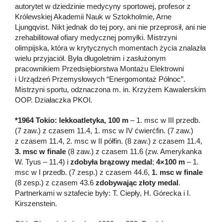
autorytet w dziedzinie medycyny sportowej, profesor z
Królewskiej Akademii Nauk w Sztokholmie, Arne
Ljungqvist. Nikt jednak do tej pory, ani nie przeprosił, ani nie
zrehabilitował ofiary medycznej pomyłki. Mistrzyni
olimpijska, która w krytycznych momentach życia znalazła
wielu przyjaciół. Była długoletnim i zasłużonym
pracownikiem Przedsiębiorstwa Montażu Elektrowni
i Urządzeń Przemysłowych “Energomontaż Północ”.
Mistrzyni sportu, odznaczona m. in. Krzyżem Kawalerskim
OOP. Działaczka PKOl.
*1964 Tokio: lekkoatletyka, 100 m
– 1. msc w III przedb.
(7 zaw.) z czasem 11.4, 1. msc w IV ćwierćfin. (7 zaw.)
z czasem 11.4, 2. msc w II półfin. (8 zaw.) z czasem 11.4,
3. msc w finale
(8 zaw.) z czasem 11.6 (zw. Amerykanka
W. Tyus – 11.4) i
zdobyła brązowy medal
;
4×100 m
– 1.
msc w I przedb. (7 zesp.) z czasem 44.6,
1. msc w finale
(8 zesp.) z czasem 43.6
zdobywając złoty medal
.
Partnerkami w sztafecie były: T. Ciepły, H. Górecka i I.
Kirszenstein.