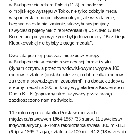
w Budapeszcie rekord Polski (11.3), a podczas
olimpijskiego występu w Tokio, nie tylko zdobyła medal
w sprinterskim biegu indywidualnym, ale w sztafecie,
biegnąc na ostatniej zmianie, stoczyła pasjonujący
i zwycięski pojedynek z reprezentantką USA (Mc Guire).
Komentarz po tym wyczynie był jednoznaczny: “Bez biegu
Kłobukowskiej nie byłoby złotego medalu”.
Dwa lata później, podczas mistrzostw Europy
w Budapeszcie w równie rewelacyjnej formie i stylu
(dynamicznym, a przez to widowiskowym) wygrała 100
metrów i sztafetę (dostała pałeczkę o dobre kilka metrów
za trzema prowadzącymi zespołami), na dodatek zdobyła
srebrny medal na 200 m, który wygrała Irena Kirszenstein.
Duetu K – K (popularny skrót używany przez prasę)
zazdroszczono nam na świecie.
14-krotna reprezentantka Polski w meczach
międzypaństwowych 1964-1967 (33 starty, 11 zwycięstw
indywidualnych), 3-krotna rekordzistka świata: 100 m -11.1
(9 lipca 1965 Praga), sztafeta 4×100 m – 44.2 (13 września