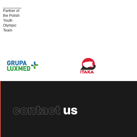
Partner of
the Polish
Youth
Olympic
Team
contact
us