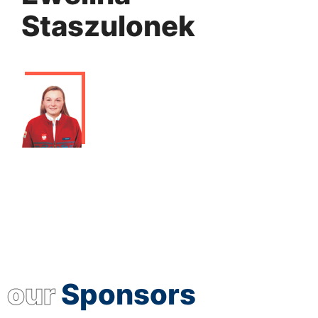
Staszulonek
our
Sponsors