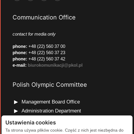
Communication Office
contact for media only
phone
:
+48 (22) 560 37 00
phone
:
+48 (22) 560 37 23
phone
:
+48 (22) 560 37 42
e-mail:
biurokomunikacji@pkol.pl
Polish Olympic Committee
Management Board Office
Administration Department
Marketing and Communications Department
Ustawienia cookies
Olympic Education Department
Ta strona używa plików cookie. Część z nich jest niezbędna do