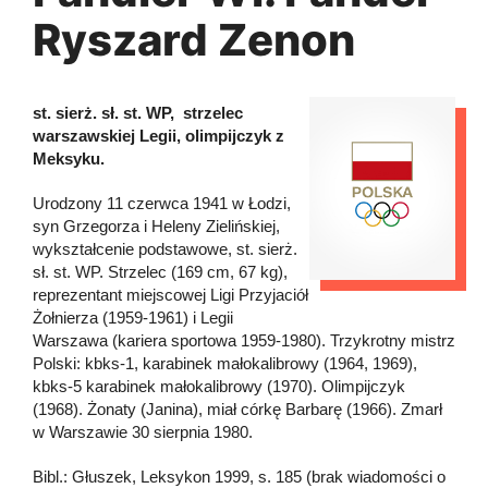
Ryszard Zenon
st. sierż. sł. st. WP, strzelec
warszawskiej Legii, olimpijczyk z
Meksyku.
Urodzony 11 czerwca 1941 w Łodzi,
syn Grzegorza i Heleny Zielińskiej,
wykształcenie podstawowe, st. sierż.
sł. st. WP. Strzelec (169 cm, 67 kg),
reprezentant miejscowej Ligi Przyjaciół
Żołnierza (1959-1961) i Legii
Warszawa (kariera sportowa 1959-1980). Trzykrotny mistrz
Polski: kbks-1, karabinek małokalibrowy (1964, 1969),
kbks-5 karabinek małokalibrowy (1970). Olimpijczyk
(1968). Żonaty (Janina), miał córkę Barbarę (1966). Zmarł
w Warszawie 30 sierpnia 1980.
Bibl.: Głuszek, Leksykon 1999, s. 185 (brak wiadomości o