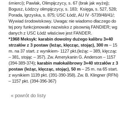
śmierci); Pawlak, Olimpijczycy, s. 67 (brak jak wyżej);
Bogusz, Łódzcy olimpijczycy, s. 183; Księga, s. 527, 528;
Porada, Igrzyska, s. 875; USC Łódź, AU IV -5739/48/41/;
Wywiad środowiskowy. Uwaga: nie wiadomo dlaczego do
tej pory funkcjonowało nazwisko z pisownią FANDIER; wg
danych z USC Łódź właściwe jest FANDER.
*1968 Meksyk: karabin dowolny dużego kalibru 3×40
strzałów z 3 postaw (leżąc, klęcząc, stojąc), 300 m
– 15
m. na 37 start. z wynikiem- 1127 pkt.(leżąc – 389, klęcząc
– 381, stojąc – 357). Zw. Amerykanin G. Anderson – 1157
(394-389-374);
karabin małokalibrowy 3×40 strzałów z 3
postaw (leżąc, klęcząc, stojąc), 50
m
– 25 m. na 65 start.
z wynikiem 1139 pkt. (391-390-358). Zw. B. Klingner (RFN)
– 1157 pkt. (394-396-367)
« powrót do listy