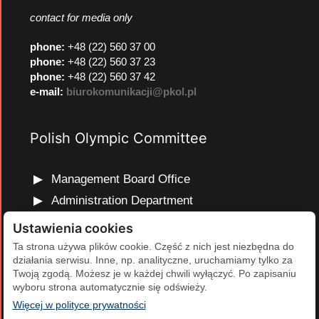
contact for media only
phone
:
+48 (22) 560 37 00
phone
:
+48 (22) 560 37 23
phone
:
+48 (22) 560 37 42
e-mail:
biurokomunikacji@pkol.pl
Polish Olympic Committee
Management Board Office
Administration Department
Marketing and Communications Department
Ustawienia cookies
Olympic Education Department
Ta strona używa plików cookie. Część z nich jest niezbędna do
działania serwisu. Inne, np. analityczne, uruchamiamy tylko za
Finance and Human Resources Department
Twoją zgodą. Możesz je w każdej chwili wyłączyć. Po zapisaniu
Development Projects Department
wyboru strona automatycznie się odświeży.
(otwiera się w nowej karcie)
Więcej w polityce prywatności