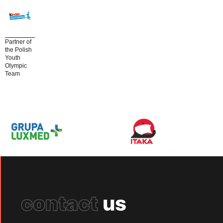
Partner of
the Polish
Youth
Olympic
Team
contact
us