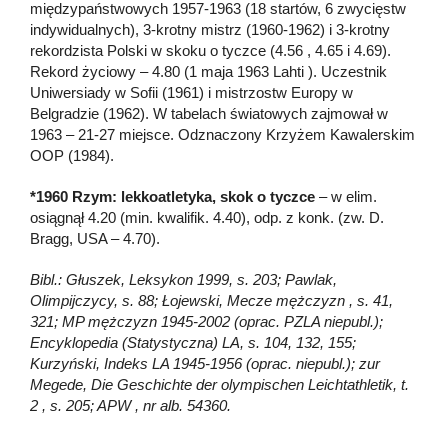
międzypaństwowych 1957-1963 (18 startów, 6 zwycięstw
indywidualnych), 3-krotny mistrz (1960-1962) i 3-krotny
rekordzista Polski w skoku o tyczce (4.56 , 4.65 i 4.69).
Rekord życiowy – 4.80 (1 maja 1963 Lahti ). Uczestnik
Uniwersiady w Sofii (1961) i mistrzostw Europy w
Belgradzie (1962). W tabelach światowych zajmował w
1963 – 21-27 miejsce. Odznaczony Krzyżem Kawalerskim
OOP (1984).
*1960 Rzym: lekkoatletyka, skok o tyczce
– w elim.
osiągnął 4.20 (min. kwalifik. 4.40), odp. z konk. (zw. D.
Bragg, USA – 4.70).
Bibl.: Głuszek, Leksykon 1999, s. 203; Pawlak,
Olimpijczycy, s. 88; Łojewski, Mecze mężczyzn , s. 41,
321; MP mężczyzn 1945-2002 (oprac. PZLA niepubl.);
Encyklopedia (Statystyczna) LA, s. 104, 132, 155;
Kurzyński, Indeks LA 1945-1956 (oprac. niepubl.); zur
Megede, Die Geschichte der olympischen Leichtathletik, t.
2 , s. 205; APW , nr alb. 54360.