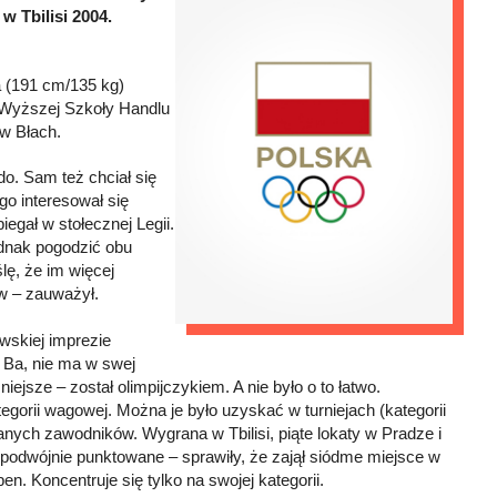
w Tbilisi 2004.
 (191 cm/135 kg)
i Wyższej Szkoły Handlu
w Błach.
udo. Sam też chciał się
o interesował się
egał w stołecznej Legii.
ednak pogodzić obu
lę, że im więcej
w – zauważył.
wskiej imprezie
. Ba, nie ma w swej
iejsze – został olimpijczykiem. A nie było o to łatwo.
gorii wagowej. Można je było uzyskać w turniejach (kategorii
danych zawodników. Wygrana w Tbilisi, piąte lokaty w Pradze i
podwójnie punktowane – sprawiły, że zajął siódme miejsce w
n. Koncentruje się tylko na swojej kategorii.