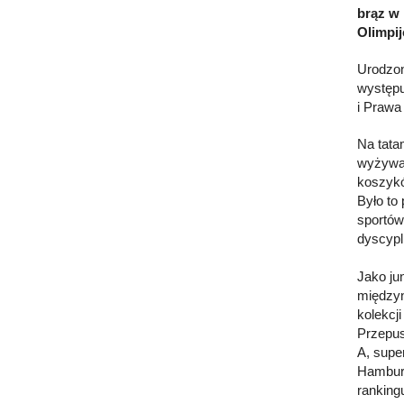
brąz w 
Olimpij
Urodzon
występu
i Prawa
Na tatam
wyżywać
koszykó
Było to
sportów
dyscypl
Jako ju
międzyn
kolekcji
Przepus
A, supe
Hamburg
ranking