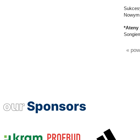
Sukcesy
Nowym S
*Ateny 
Songiem 
« powr
our
Sponsors