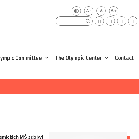
A-
A
A+
Zmień kontrast
Mniejsza czcionka
Domyślna czcio
Większa cz
Szukaj
Olympic Committee
The Olympic Center
Contact
demickich MŚ zdobył