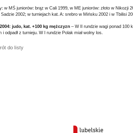
: w MŚ juniorów: brąz w Cali 1999, w ME juniorów: złoto w Nikozji
adzie 2002; w turniejach kat. A: srebro w Mińsku 2002 i w Tbilisi 
2004: judo, kat. +100 kg mężczyzn
– W II rundzie wagi ponad 100 k
i odpadł z turnieju. W I rundzie Polak miał wolny los.
ót do listy