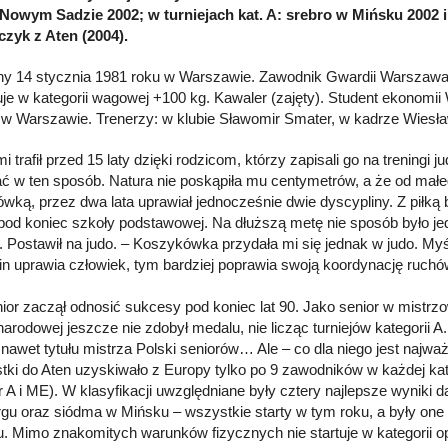
Nowym Sadzie 2002; w turniejach kat. A: srebro w Mińsku 2002 i 
czyk z Aten (2004).
y 14 stycznia 1981 roku w Warszawie. Zawodnik Gwardii Warszawa
je w kategorii wagowej +100 kg. Kawaler (zajęty). Student ekonomi
 w Warszawie. Trenerzy: w klubie Sławomir Smater, w kadrze Wiesła
i trafił przed 15 laty dzięki rodzicom, którzy zapisali go na treningi j
 w ten sposób. Natura nie poskąpiła mu centymetrów, a że od małeg
wką, przez dwa lata uprawiał jednocześnie dwie dyscypliny. Z piłką bi
 pod koniec szkoły podstawowej. Na dłuższą metę nie sposób było j
. Postawił na judo. – Koszykówka przydała mi się jednak w judo. Myś
in uprawia człowiek, tym bardziej poprawia swoją koordynację ruchó
nior zaczął odnosić sukcesy pod koniec lat 90. Jako senior w mistrzo
arodowej jeszcze nie zdobył medalu, nie licząc turniejów kategorii A
 nawet tytułu mistrza Polski seniorów… Ale – co dla niego jest najważn
tki do Aten uzyskiwało z Europy tylko po 9 zawodników w każdej kate
r A i ME). W klasyfikacji uwzględniane były cztery najlepsze wyniki 
u oraz siódma w Mińsku – wszystkie starty w tym roku, a były one 
u. Mimo znakomitych warunków fizycznych nie startuje w kategorii ope