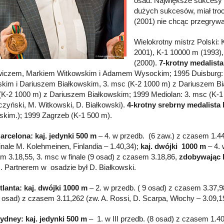
osad. Największe sukcesy 
dużych sukcesów, miał troc
(2001) nie chcąc przegryw
Wielokrotny mistrz Polski:
2001), K-1 10000 m (1993),
(2000).
7-krotny medalist
iczem, Markiem Witkowskim i Adamem Wysockim; 1995 Duisburg: 3
kim i Dariuszem Białkowskim, 3. msc (K-2 1000 m) z Dariuszem Bia
(K-2 1000 m) z Dariuszem Białkowskim; 1999 Mediolan: 3. msc (K-1
czyński, M. Witkowski, D. Białkowski).
4-krotny srebrny medalista
skim.); 1999 Zagrzeb (K-1 500 m).
arcelona: kaj. jedynki 500 m
– 4. w przedb. (6 zaw.) z czasem 1.44,
finale M. Kolehmeinen, Finlandia – 1.40,34);
kaj. dwójki 1000 m
– 4. 
m 3.18,55, 3. msc w finale (9 osad) z czasem 3.18,86,
zdobywając 
). Partnerem w osadzie był D. Białkowski.
tlanta: kaj. dwójki 1000 m
– 2. w przedb. ( 9 osad) z czasem 3.37,9
(9 osad) z czasem 3.11,262 (zw. A. Rossi, D. Scarpa, Włochy – 3.09,1
ydney: kaj. jedynki 500 m
– 1. w III przedb. (8 osad) z czasem 1.40