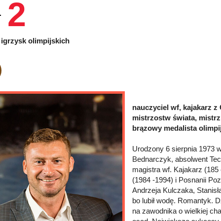
2
igrzysk olimpijskich
nauczyciel wf, kajakarz z
mistrzostw świata, mistrz 
brązowy medalista olimpij
Urodzony 6 sierpnia 1973 
Bednarczyk, absolwent Tec
magistra wf. Kajakarz (185
(1984 -1994) i Posnanii Po
Andrzeja Kulczaka, Stanisł
bo lubił wodę. Romantyk. Dzi
na zawodnika o wielkiej ch