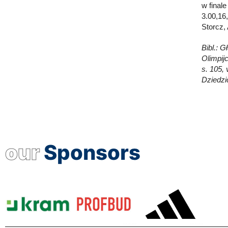
w final
3.00,16
Storcz,
Bibl.: 
Olimpij
s. 105, 
Dziedzi
our
Sponsors