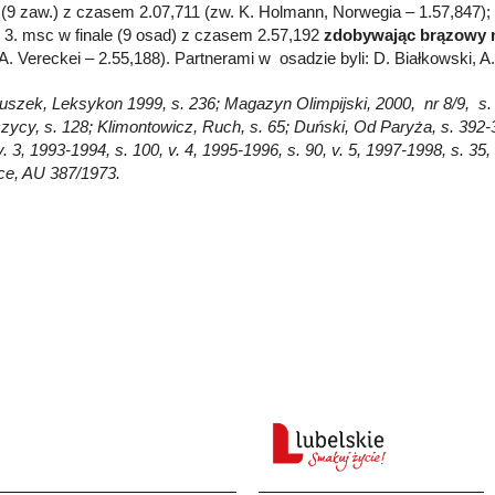
e (9 zaw.) z czasem 2.07,711 (zw. K. Holmann, Norwegia – 1.57,847);
, 3. msc w finale (9 osad) z czasem 2.57,192
zdobywając brązowy 
 A. Vereckei – 2.55,188). Partnerami w osadzie byli: D. Białkowski, 
Głuszek, Leksykon 1999, s. 236; Magazyn Olimpijski, 2000, nr 8/9, s. 
czycy, s. 128; Klimontowicz, Ruch, s. 65; Duński, Od Paryża, s. 39
v. 3, 1993-1994, s. 100, v. 4, 1995-1996, s. 90, v. 5, 1997-1998, s. 3
ce, AU 387/1973.