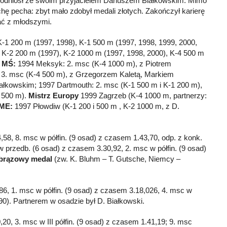
odniósł ze swoim przyjacielem Dariuszem Białkowskim. Mimo
hę pecha: zbyt mało zdobył medali złotych. Zakończył karierę
ać z młodszymi.
 K-1 200 m (1997, 1998), K-1 500 m (1997, 1998, 1999, 2000,
 K-2 200 m (1997), K-2 1000 m (1997, 1998, 2000), K-4 500 m
a MŚ:
1994 Meksyk: 2. msc (K-4 1000 m), z Piotrem
. msc (K-4 500 m), z Grzegorzem Kaletą, Markiem
łkowskim; 1997 Dartmouth: 2. msc (K-1 500 m i K-1 200 m),
 500 m).
Mistrz Europy
1999 Zagrzeb (K-4 1000 m, partnerzy:
 ME:
1997 Płowdiw (K-1 200 i 500 m , K-2 1000 m, z D.
58, 8. msc w półfin. (9 osad) z czasem 1.43,70, odp. z konk.
w przedb. (6 osad) z czasem 3.30,92, 2. msc w półfin. (9 osad)
brązowy medal
(zw. K. Bluhm – T. Gutsche, Niemcy –
86, 1. msc w półfin. (9 osad) z czasem 3.18,026, 4. msc w
90). Partnerem w osadzie był D. Białkowski.
,20, 3. msc w III półfin. (9 osad) z czasem 1.41,19; 9. msc