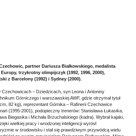
 Czechowic, partner Dariusza Białkowskiego, medalista
Europy, trzykrotny olimpijczyk (1992, 1996, 2000),
ski z Barcelony (1992) i Sydney (2000).
w Czechowicach – Dziedzicach, syn Leona i Antoniny
hnikum Górniczego i warszawskiej AWF, gdzie otrzymał tytuł
 cm, 82 kg), reprezentant Górnika – Rafinerii Czechowice
znań (1995-2001), podopieczny trenerów: Stanisława Łukasika,
awa Biegasika i Michała Brzuchalskiego (kadra). Wybrał kajaki,
ęki wielkiej pracy i wrodzonej inteligencji wyrósł
aryzmie w środowisku i stał się prawdziwym przywódcą wielu