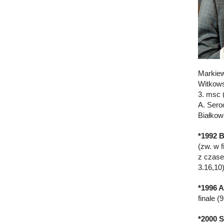
Markiew
Witkows
3. msc 
A. Sero
Białkow
*1992 B
(zw. w 
z czase
3.16,10
*1996 A
finale 
*2000 S