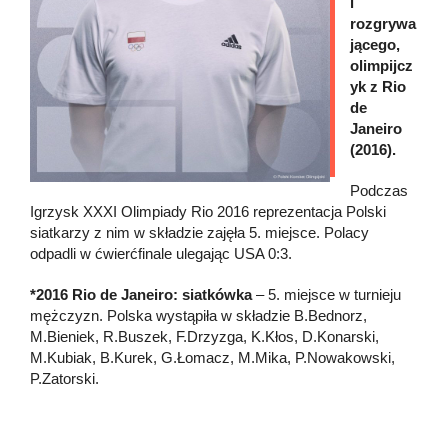
i
rozgrywa
jącego,
olimpijcz
yk z Rio
de
Janeiro
(2016).
Podczas
Igrzysk XXXI Olimpiady Rio 2016 reprezentacja Polski
siatkarzy z nim w składzie zajęła 5. miejsce. Polacy
odpadli w ćwierćfinale ulegając USA 0:3.
*2016 Rio de Janeiro: siatkówka
– 5. miejsce w turnieju
mężczyzn. Polska wystąpiła w składzie B.Bednorz,
M.Bieniek, R.Buszek, F.Drzyzga, K.Kłos, D.Konarski,
M.Kubiak, B.Kurek, G.Łomacz, M.Mika, P.Nowakowski,
P.Zatorski.