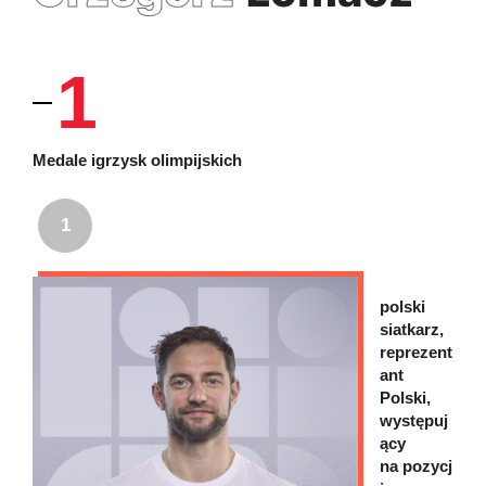
1
Medale igrzysk olimpijskich
1
polski
siatkarz,
reprezent
ant
Polski,
występuj
ący
na pozycj