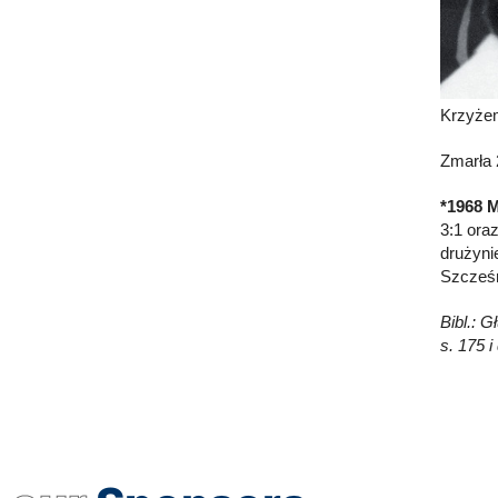
Krzyżem
Zmarła 
*1968 
3:1 ora
drużyni
Szcześn
Bibl.: G
s. 175 