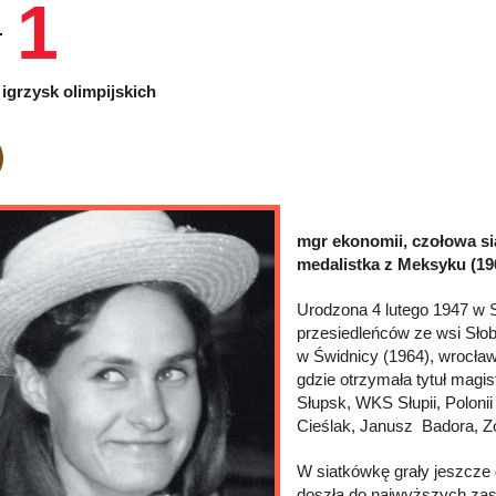
1
igrzysk olimpijskich
mgr ekonomii, czołowa si
medalistka z Meksyku (19
Urodzona 4 lutego 1947 w S
przesiedleńców ze wsi Słob
w Świdnicy (1964), wrocła
gdzie otrzymała tytuł magi
Słupsk, WKS Słupii, Poloni
Cieślak, Janusz Badora, Z
W siatkówkę grały jeszcze d
doszła do najwyższych zas