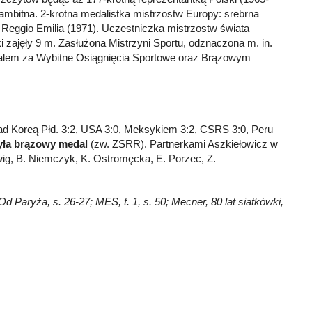
ambitna. 2-krotna medalistka mistrzostw Europy: srebrna
z Reggio Emilia (1971). Uczestniczka mistrzostw świata
i zajęły 9 m. Zasłużona Mistrzyni Sportu, odznaczona m. in.
lem za Wybitne Osiągnięcia Sportowe oraz Brązowym
ad Koreą Płd. 3:2, USA 3:0, Meksykiem 3:2, CSRS 3:0, Peru
yła brązowy medal
(zw. ZSRR). Partnerkami Aszkiełowicz w
wig, B. Niemczyk, K. Ostromęcka, E. Porzec, Z.
d Paryża, s. 26-27; MES, t. 1, s. 50; Mecner, 80 lat siatkówki,