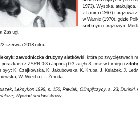
1973). Wysoka, atakująca, 
z Izmiru (1967) i brązowa 
w Warnie (1970), gdzie Polk
srebrnym i brązowym Meda
 Zasługi.
22 czerwca 2018 roku.
Meksyk: zawodniczka drużyny siatkówki
, która po zwycięstwach n
z porażkach z ZSRR 0:3 i Japonią 0:3 zajęła 3. msc w turnieju i
zdob
e były: K. Czajkowska, K. Jakubowska, K. Krupa, J. Książek, J. Led
iewska, W. Wiecha i L. Żmuda.
łuszek, Leksykon 1999, s. 150; Pawlak, Olimpijczycy, s. 23; Duński, O
i dalsze; Wywiad środowiskowy.