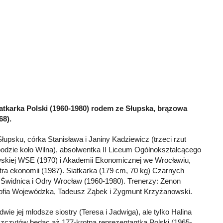
atkarka Polski (1960-1980) rodem ze Słupska, brązowa
68).
łupsku, córka Stanisława i Janiny Kadziewicz (trzeci rzut
odzie koło Wilna), absolwentka II Liceum Ogólnokształcącego
wskiej WSE (1970) i Akademii Ekonomicznej we Wrocławiu,
stra ekonomii (1987). Siatkarka (179 cm, 70 kg) Czarnych
i Świdnica i Odry Wrocław (1960-1980). Trenerzy: Zenon
ofia Wojewódzka, Tadeusz Ząbek i Zygmunt Krzyżanowski.
wie jej młodsze siostry (Teresa i Jadwiga), ale tylko Halina
zczytów będąc aż 177-krotną reprezentantką Polski (1965-