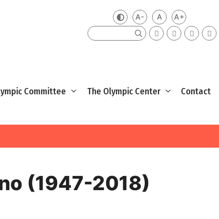
A-
A
A+
Zmień kontrast
Mniejsza czcionka
Domyślna czcio
Większa cz
Szukaj
Olympic Committee
The Olympic Center
Contact
no (1947-2018)