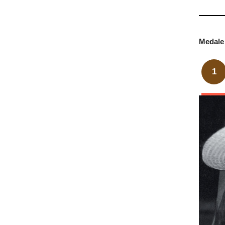
Medale 
1