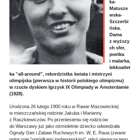
ka-
Matusze
wska-
Szczerbi
ńska.
Dama
z wyższy
ch sfer,
poetka
i malarka,
lekkoatlet
ka “all-around”, rekordzistka świata i mistrzyni
olimpijska (pierwsza w historii polskiego olimpizmu)
w rzucie dyskiem Igrzysk IX Olimpiady w Amsterdamie
(1928).
Urodzona 26 lutego 1900 roku w Rawie Mazowieckiej
w mieszczańskiej rodzinie Jakuba i Marianny
z Raszkiewiczów. Po przeniesieniu się rodziców
do Warszawy już jako ośmioletnie dziecko odwiedzała
Ogrody Gier i Zabaw Ruchowych im. W. E. Raua (zwane
potocznie “ogródkami jordanowskimi”, gdyż pierwsze tego