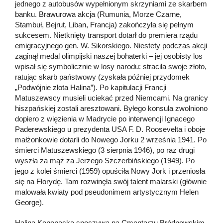
jednego z autobusów wypełnionym skrzyniami ze skarbem
banku. Brawurowa akcja (Rumunia, Morze Czarne,
Stambuł, Bejrut, Liban, Francja) zakończyła się pełnym
sukcesem. Nietknięty transport dotarł do premiera rządu
emigracyjnego gen. W. Sikorskiego. Niestety podczas akcji
zaginął medal olimpijski naszej bohaterki – jej osobisty los
wpisał się symbolicznie w losy narodu: straciła swoje złoto,
ratując skarb państwowy (zyskała później przydomek
„Podwójnie złota Halina”). Po kapitulacji Francji
Matuszewscy musieli uciekać przed Niemcami. Na granicy
hiszpańskiej zostali aresztowani. Byłego konsula zwolniono
dopiero z więzienia w Madrycie po interwencji Ignacego
Paderewskiego u prezydenta USA F. D. Roosevelta i oboje
małżonkowie dotarli do Nowego Jorku 2 września 1941. Po
śmierci Matuszewskiego (3 sierpnia 1946), po raz drugi
wyszła za mąż za Jerzego Szczerbińskiego (1949). Po
jego z kolei śmierci (1959) opuściła Nowy Jork i przeniosła
się na Florydę. Tam rozwinęła swój talent malarski (głównie
malowała kwiaty pod pseudonimem artystycznym Helen
George).
Halina Konopacka spoczywa na Cmentarzu Bródnowskim