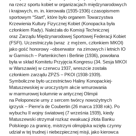
na rzecz sportu kobiet w organizacjach międzynarodowych
i krajowych, m. in. kierowała (1935-1936) czasopismem
sportowym “Start”, które było organem Towarzystwa
Krzewienia Kultury Fizycznej Kobiet (Konopacka była
członkiem Rady). Należała do Komisji Technicznej
oraz Zarządu Międzynarodowej Sportowej Federacji Kobiet
(FSFI). Uczestniczyła (wraz z mężem, członkiem MKOl)
jako gość honorowy –obserwator na zimowych i letnich IO
w Garmisch – Partenkirchen i Berlinie (1936), powołana
była w skład Komitetu Przyjęcia Kongresu (34. Sesja MKOl
w Warszawie) w czerwcu 1937, wreszcie została
członkiem zarządu ZPZS – PKOl (1938-1939).
Symboliczne było uczestnictwo Haliny Konopackiej-
Matuszewskiej w uroczystym akcie wmurowania
w marmurowej kolumnie w antycznej Olimpii
na Peloponezie urny z sercem twórcy nowożytnych
igrzysk – Pierre’a de Coubertin (26 marca 1938 rok). Po
wybuchu II wojny światowej (7 września 1939), kiedy
Matuszewski otrzymał rozkaz ewakuacji złota Banku
Polskiego za granicę, mistrzyni olimpijska wzięła czynny
udział w tej trudnej i niebezpiecznej misji, jako kierowca