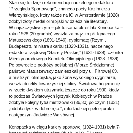
Stało się to dzięki rekomendacji naczelnego redaktora
“Przeglądu Sportowego”, znanego poety Kazimierza
Wierzyńskiego, który także na IO w Amsterdamie (1928)
zdobył złoty medal olimpijski w dziedzinie literatury.
W najszczęśliwszym – jak to sama określała Konopacka –
roku 1928 (20 grudnia) wyszła za mąż za płk Ignacego
Matuszewskiego (1891-1946), dyplomatę (Rzym ,
Budapeszt), ministra skarbu (1929-1931), naczelnego
redaktora rządowej “Gazety Polskiej” (1931-1939), członka
Międzynarodowego Komitetu Olimpijskiego (1928- 1939).
Po powrocie z podróży poślubnej (Morze Śródziemne)
państwo Matuszewscy zamieszkali przy ul. Filtrowej 69,
a mistrzyni olimpijska, jako żona wysokiego dygnitarza,
weszła do elity towarzyskiej stolicy. Światową hegemonię
w rzucie dyskiem utrzymała jeszcze do roku 1930, kiedy
to podczas Światowych Igrzysk Kobiecych w Pradze
zdobyła kolejny tytuł mistrzowski (36,80) po czym (1931)
„oddała dysk w dobre ręce”, młodziutkiej i pełnej uroku
następczyni Jadwidze Wajsównej.
Konopacka w ciągu kariery sportowej (1924-1931) była 7-