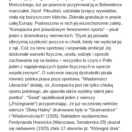
Mościckiego, tuż po powrocie przyjmował ją w Belwederze
marszałek Józef Piłsudski, udzielała tysięcy wywiadów,
stała się bożyszczem kibiców. Zbierała gratulacje w prasie
całej Europy. Podnoszono w nich jej wszechstronne zalety.
“Konopacka jest prawdziwym fenomenem sportu” – pisał
jeden z dziennikarzy niemieckich. “Dysk jej posiada
olbrzymią szybkość jeszcze w chwili, kiedy nie wyleciał jej
z rąk. Cóż za nerw sportowy i wspaniała ambicja! Jej
doskonałe warunki fizyczne, uroda, wdzięk i sposób
zachowania się na boisku – wszystko to czyni z Polki
jeden z najpiękniejszych typów fizycznych w sporcie
współczesnym”. O sukcesie naszej dyskobolki pisała
również polska prasa poza sportowa. “Wiadomości
Literackie” dodały, że „Konopacka jest nie tylko chlubą
sportu polskiego, ale ujawniła także wybitny talent jako
poetka” . “Świat” opublikował jeden z wierszy
(„Pożegnanie”) przypominając, że już wcześniej niektóre
wiersze “Złotej Haliny” drukowane były w “Skamandrze”
i “Wiadomościach” (1926). Nakładem wydawnictwa
Ferdynanda Hoesicka (Warszawa, Senatorska 29) ukazał
się niebawem (1929) zbiór 17 utworów pt. “Któregoś dnia”.