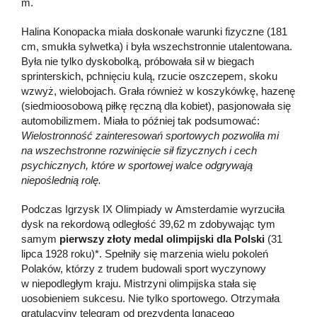
m.
Halina Konopacka miała doskonałe warunki fizyczne (181
cm, smukła sylwetka) i była wszechstronnie utalentowana.
Była nie tylko dyskobolką, próbowała sił w biegach
sprinterskich, pchnięciu kulą, rzucie oszczepem, skoku
wzwyż, wielobojach. Grała również w koszykówkę, hazenę
(siedmioosobową piłkę ręczną dla kobiet), pasjonowała się
automobilizmem. Miała to później tak podsumować:
Wielostronność zainteresowań sportowych pozwoliła mi
na wszechstronne rozwinięcie sił fizycznych i cech
psychicznych, które w sportowej walce odgrywają
niepoślednią rolę.
Podczas Igrzysk IX Olimpiady w Amsterdamie wyrzuciła
dysk na rekordową odległość 39,62 m zdobywając tym
samym
pierwszy złoty medal olimpijski dla Polski
(31
lipca 1928 roku)*. Spełniły się marzenia wielu pokoleń
Polaków, którzy z trudem budowali sport wyczynowy
w niepodległym kraju. Mistrzyni olimpijska stała się
uosobieniem sukcesu. Nie tylko sportowego. Otrzymała
gratulacyjny telegram od prezydenta Ignacego