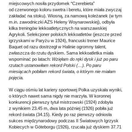
miejscowych nosiła przydomek “Czerebieta”
od czerwonego koloru swetra i beretu, które miała zwyczaj
zakładać na stoku). Wiosną, za namową koleżanek (w tym
m.in. zawodniczki AZS Heleny Woynarowskiej), odbyła
kilka treningów lekkoatletycznych na warszawskiej
Agrykoli. Selekcjoner polskich lekkoatletów (jeszcze przed
igrzyskami w Paryżu w 1924), francuski trener Maurice
Baquet od razu dostrzegł w Halinie ogromny talent,
zwłaszcza do rzutu dyskiem. Sama lekkoatletka miała
wspominać po latach:
Wzięłam do ręki dysk i już po paru
rzutach ustanowiłam rekord Polski (…). Po paru
miesiącach pobiłam rekord świata, o którym nie miałam
pojęcia.
W ciągu ośmiu lat kariery sportowej Polka uzyskała wyniki,
o których nawet sama nigdy nie marzyła. W koronnej
konkurencji pierwszy tytuł mistrzowski (1924) zdobyła
z wynikiem 23.45 m, dwa lata później (1926) pobiła już
rekord świata (34.15). Kiedy po raz pierwszy odniosła
sukces międzynarodowy podczas II Światowych Igrzysk
Kobiecych w Göteborgu (1926), rzucała już dyskiem 37.71