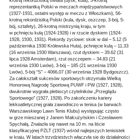
krotną rekordzistką świata (dysk, kula), 5-krotną
reprezentantką Polski w meczach międzypaństwowych
(1927-1931, ostatni występ w meczu z Włoszkami), 56-
krotną rekordzistką Polski (kula, dysk, oszczep, 3-bój, 5-
bój, sztafety), 26-krotną mistrzynią kraju, w tym
w pchnięciu kulą (1924-1928) i w rzucie dyskiem (1924-
1928, 1930, 1931). Rekordy życiowe: skok w dal – 5.12 (5
października 1930 Królewska Huta), pchnięcie kulą – 11.33
(16 września 1930 Warszawa), rzut dyskiem – 39.62 (31
lipca 1928 Amsterdam), rzut oszczepem – 34.83 (21
września 1930 Lwów), 3-bój – 185 (21 września 1930
Lwów), 5-bój “S” – 4066,07 (30 września 1928 Bydgoszcz).
Za całokształt sukcesów sportowych otrzymała Wielką
Honorową Nagrodę Sportową PUWF i PW (1927, 1928),
dwukrotnie wygrała plebiscyt czytelników „Przeglądu
Sportowego” (1927, 1928). Po zakończeniu kariery
lekkoatletycznej grała zawodniczo w tenisa (w barwach
Warszawskiego Lawn Tenis Klubu) występując często
w grze mieszanej z Janem Małcużyńskim i Czesławem
Spychałą. Znalazła się nawet na 10 m. na liście
klasyfikacyjnej PZLT (1937) wśród najlepszych tenisistek
w kraju. W latach trzydziestych włączyła się do działalności