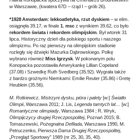
w Warszawie, (kwatera 67D – rząd I – grób 26).
*1928 Amsterdam: lekkoatletyka, rzut dyskiem
– w elim.
osiągnęła 39.17, w finale
1. msc
z wynikiem 39.62, co było
rekordem świata i rekordem olimpijskim
. Był wtorek 31
lipca. Historyczny dzień dla polskiego sportu i naszego
olimpizmu. Po raz pierwszy na olimpijskim stadionie
rozległy się dźwięki Mazurka Dąbrowskiego. Polkę
wybrano również
Miss Igrzysk
. W pokonanym polu
Konopacka pozostawiła Amerykankę Lillian Copeland
(37.08) i Szwedkę Ruth Svedberg (35.92). Wygrała także
z bardzo groźnymi Niemkami: Emilie Reuter (35.86) i Gretę
Heublein (35.56).
M. Rotkiewicz, Mistrzyni dysku, pióra i palety
[w:]
Światło
Olimpii
, Warszawa 2011; J. Lis,
Legenda tamtych lat…
[w:]
Romantyczne olimpiady
, Warszawa 1984 ; R. Wryk,
Olimpijczycy drugiej Rzeczpospolitej
, Poznań 2015; B.
Tomaszewski,
Pożegnalna Defilada
, Warszawa 1990, M.
Petruczenko,
Pierwsza Dama Drugiej Rzeczpospolitej
,
„Przegląd Sportowy” 1989 (nr 25, 30, 35, 40).