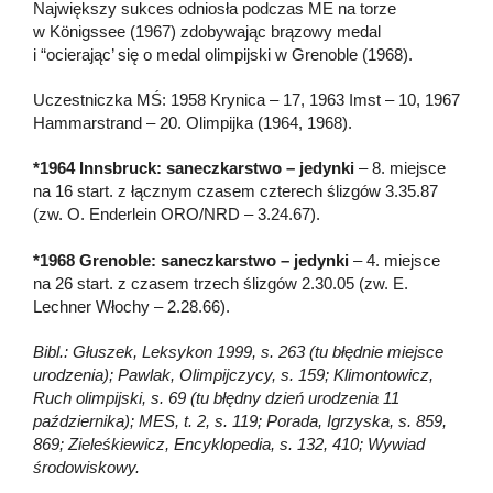
Największy sukces odniosła podczas ME na torze
w Königssee (1967) zdobywając brązowy medal
i “ocierając’ się o medal olimpijski w Grenoble (1968).
Uczestniczka MŚ: 1958 Krynica – 17, 1963 Imst – 10, 1967
Hammarstrand – 20. Olimpijka (1964, 1968).
*1964 Innsbruck: saneczkarstwo – jedynki
– 8. miejsce
na 16 start. z łącznym czasem czterech ślizgów 3.35.87
(zw. O. Enderlein ORO/NRD – 3.24.67).
*1968 Grenoble: saneczkarstwo – jedynki
– 4. miejsce
na 26 start. z czasem trzech ślizgów 2.30.05 (zw. E.
Lechner Włochy – 2.28.66).
Bibl.: Głuszek, Leksykon 1999, s. 263 (tu błędnie miejsce
urodzenia); Pawlak, Olimpijczycy, s. 159; Klimontowicz,
Ruch olimpijski, s. 69 (tu błędny dzień urodzenia 11
października); MES, t. 2, s. 119; Porada, Igrzyska, s. 859,
869; Zieleśkiewicz, Encyklopedia, s. 132, 410; Wywiad
środowiskowy.