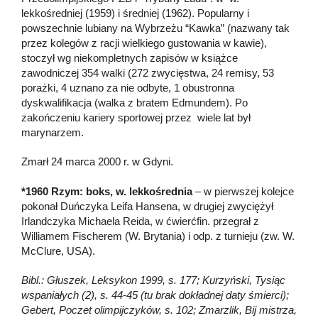
lekkośredniej (1959) i średniej (1962). Popularny i
powszechnie lubiany na Wybrzeżu “Kawka” (nazwany tak
przez kolegów z racji wielkiego gustowania w kawie),
stoczył wg niekompletnych zapisów w książce
zawodniczej 354 walki (272 zwycięstwa, 24 remisy, 53
porażki, 4 uznano za nie odbyte, 1 obustronna
dyskwalifikacja (walka z bratem Edmundem). Po
zakończeniu kariery sportowej przez wiele lat był
marynarzem.
Zmarł 24 marca 2000 r. w Gdyni.
*1960 Rzym: boks, w. lekkośrednia
– w pierwszej kolejce
pokonał Duńczyka Leifa Hansena, w drugiej zwyciężył
Irlandczyka Michaela Reida, w ćwierćfin. przegrał z
Williamem Fischerem (W. Brytania) i odp. z turnieju (zw. W.
McClure, USA).
Bibl.: Głuszek, Leksykon 1999, s. 177; Kurzyński, Tysiąc
wspaniałych (2), s. 44-45 (tu brak dokładnej daty śmierci);
Gebert, Poczet olimpijczyków, s. 102; Zmarzlik, Bij mistrza,