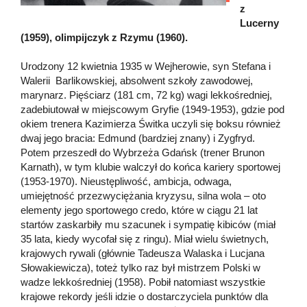
z
Lucerny
(1959), olimpijczyk z Rzymu (1960).
Urodzony 12 kwietnia 1935 w Wejherowie, syn Stefana i
Walerii Barlikowskiej, absolwent szkoły zawodowej,
marynarz. Pięściarz (181 cm, 72 kg) wagi lekkośredniej,
zadebiutował w miejscowym Gryfie (1949-1953), gdzie pod
okiem trenera Kazimierza Świtka uczyli się boksu również
dwaj jego bracia: Edmund (bardziej znany) i Zygfryd.
Potem przeszedł do Wybrzeża Gdańsk (trener Brunon
Karnath), w tym klubie walczył do końca kariery sportowej
(1953-1970). Nieustępliwość, ambicja, odwaga,
umiejętność przezwyciężania kryzysu, silna wola – oto
elementy jego sportowego credo, które w ciągu 21 lat
startów zaskarbiły mu szacunek i sympatię kibiców (miał
35 lata, kiedy wycofał się z ringu). Miał wielu świetnych,
krajowych rywali (głównie Tadeusza Walaska i Lucjana
Słowakiewicza), toteż tylko raz był mistrzem Polski w
wadze lekkośredniej (1958). Pobił natomiast wszystkie
krajowe rekordy jeśli idzie o dostarczyciela punktów dla