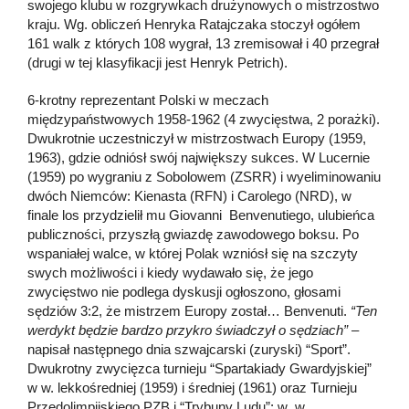
swojego klubu w rozgrywkach drużynowych o mistrzostwo
kraju. Wg. obliczeń Henryka Ratajczaka stoczył ogółem
161 walk z których 108 wygrał, 13 zremisował i 40 przegrał
(drugi w tej klasyfikacji jest Henryk Petrich).
6-krotny reprezentant Polski w meczach
międzypaństwowych 1958-1962 (4 zwycięstwa, 2 porażki).
Dwukrotnie uczestniczył w mistrzostwach Europy (1959,
1963), gdzie odniósł swój największy sukces. W Lucernie
(1959) po wygraniu z Sobolowem (ZSRR) i wyeliminowaniu
dwóch Niemców: Kienasta (RFN) i Carolego (NRD), w
finale los przydzielił mu Giovanni Benvenutiego, ulubieńca
publiczności, przyszłą gwiazdę zawodowego boksu. Po
wspaniałej walce, w której Polak wzniósł się na szczyty
swych możliwości i kiedy wydawało się, że jego
zwycięstwo nie podlega dyskusji ogłoszono, głosami
sędziów 3:2, że mistrzem Europy został… Benvenuti.
“Ten
werdykt będzie bardzo przykro świadczył o sędziach”
–
napisał następnego dnia szwajcarski (zuryski) “Sport”.
Dwukrotny zwycięzca turnieju “Spartakiady Gwardyjskiej”
w w. lekkośredniej (1959) i średniej (1961) oraz Turnieju
Przedolimpijskiego PZB i “Trybuny Ludu”: w w.