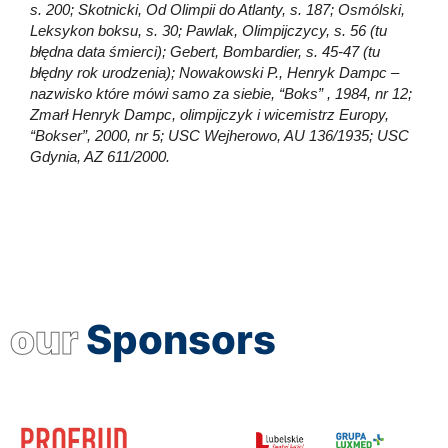
s. 200; Skotnicki, Od Olimpii do Atlanty, s. 187; Osmólski,
Leksykon boksu, s. 30; Pawlak, Olimpijczycy, s. 56 (tu
błędna data śmierci); Gebert, Bombardier, s. 45-47 (tu
błędny rok urodzenia); Nowakowski P., Henryk Dampc –
nazwisko które mówi samo za siebie, “Boks” , 1984, nr 12;
Zmarł Henryk Dampc, olimpijczyk i wicemistrz Europy,
“Bokser”, 2000, nr 5; USC Wejherowo, AU 136/1935; USC
Gdynia, AZ 611/2000.
our
Sponsors