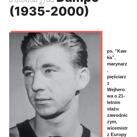
(1935-2000)
ps. “Kaw
ka”,
marynarz
,
pięściarz
z
Wejhero
wa o 21-
letnim
stażu
zawodnic
zym,
wicemistr
z Europy