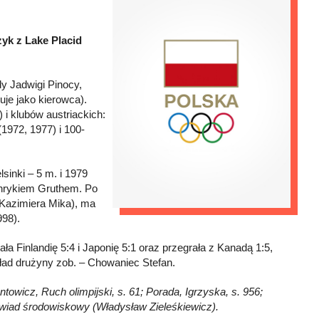
zyk z Lake Placid
y Jadwigi Pinocy,
je jako kierowca).
i klubów austriackich:
(1972, 1977) i 100-
sinki – 5 m. i 1979
enrykiem Gruthem. Po
(Kazimiera Mika), ma
998).
ała Finlandię 5:4 i Japonię 5:1 oraz przegrała z Kanadą 1:5,
Skład drużyny zob. – Chowaniec Stefan.
towicz, Ruch olimpijski, s. 61; Porada, Igrzyska, s. 956;
ywiad środowiskowy (Władysław Zieleśkiewicz).