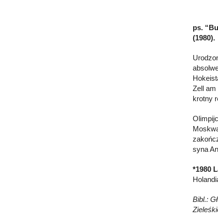
ps. “Bu
(1980).
Urodzon
absolwe
Hokeist
Zell am
krotny r
Olimpij
Moskwa 
zakończ
syna An
*1980 L
Holandi
Bibl.: G
Zieleśk