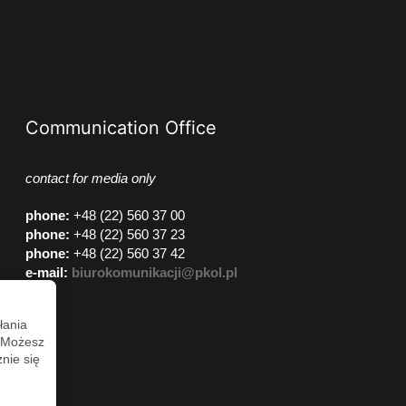
Communication Office
contact for media only
phone
:
+48 (22) 560 37 00
phone
:
+48 (22) 560 37 23
phone
:
+48 (22) 560 37 42
e-mail:
biurokomunikacji@pkol.pl
łania
. Możesz
nie się