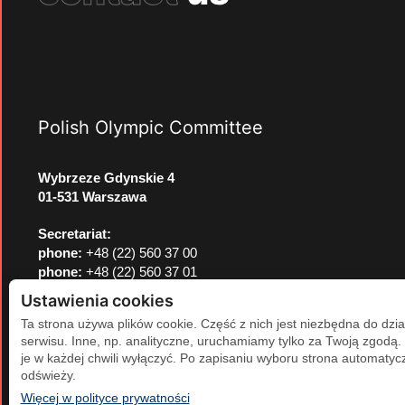
Polish Olympic Committee
Wybrzeze Gdynskie 4
01-531 Warszawa
Secretariat:
phone:
+48 (22) 560 37 00
phone:
+48 (22) 560 37 01
e-mail:
pkol@pkol.pl
Ustawienia cookies
Ta strona używa plików cookie. Część z nich jest niezbędna do dzia
serwisu. Inne, np. analityczne, uruchamiamy tylko za Twoją zgodą
je w każdej chwili wyłączyć. Po zapisaniu wyboru strona automatycz
odświeży.
(otwiera się w nowej karcie)
Więcej w polityce prywatności