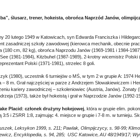
ba”, ślusarz, trener, hokeista, obrońca Naprzód Janów, olimpijc
y 20 lutego 1949 w Katowicach, syn Edwarda Franciszka i Hildegard
nt zasadniczej szkoły zawodowej (kierowca mechanik, obecnie pracu
a (180 cm, 82 kg), obrońca Naprzodu Janów (1969-1981 i 1984-1987) 
 See (1981-1984), Kitzbuhel (1987-1989), 2-krotny wicemistrz Polski 
eprezentant Polski (1971-1981), strzelec 8 goli.
czyk (1980), uczestnik 6 turniejów o MŚ, w tym 2 w grupie A: 1974 Hel
– 8 m. Grał najczęściej w parze z Andrzejem Słowakiewiczem i H
eniu kariery zawodniczej – szkoleniowiec (Austria, Janów). Żonaty 
drzeja (1973), także był hokeistą i grał w Naprzodzie Janów (1992-1
ake Placid: członek drużyny hokejowej
, która w grupie elim. pokon
ą 3:5 i ZSRR 1:8, zajmując 4. miejsce w grupie i 7-8 m. w turnieju. 
łuszek, Leksykon 1999, s. 211; Pawlak, Olimpijczycy, s. 98-99; Klimon
iewicz, Encyklopedia, s. 94, 285; USC Katowice, AU 48/1949/17; W