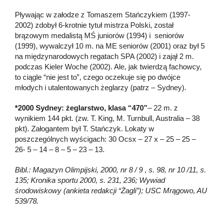
Pływając w załodze z Tomaszem Stańczykiem (1997-
2002) zdobył 6-krotnie tytuł mistrza Polski, został
brązowym medalistą MŚ juniorów (1994) i seniorów
(1999), wywalczył 10 m. na ME seniorów (2001) oraz był 5
na międzynarodowych regatach SPA (2002) i zajął 2 m.
podczas Kieler Woche (2002). Ale, jak twierdzą fachowcy,
to ciągle “nie jest to”, czego oczekuje się po dwójce
młodych i utalentowanych żeglarzy (patrz – Sydney).
*2000 Sydney: żeglarstwo, klasa “470”
– 22 m. z
wynikiem 144 pkt. (zw. T. King, M. Turnbull, Australia – 38
pkt). Załogantem był T. Stańczyk. Lokaty w
poszczególnych wyścigach: 30 Ocsx – 27 x – 25 – 25 –
26- 5 – 14 – 8 – 5 – 23 – 13.
Bibl.: Magazyn Olimpijski, 2000, nr 8 / 9 , s. 98, nr 10 /11, s.
135; Kronika sportu 2000, s. 231, 236; Wywiad
środowiskowy (ankieta redakcji “Żagli”); USC Mrągowo, AU
539/78.